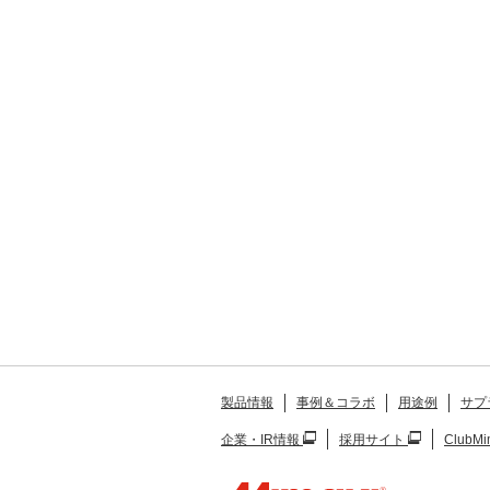
製品情報
事例＆コラボ
用途例
サプ
企業・IR情報
採用サイト
ClubMi