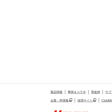
製品情報
事例＆コラボ
用途例
サプ
企業・IR情報
採用サイト
ClubMi