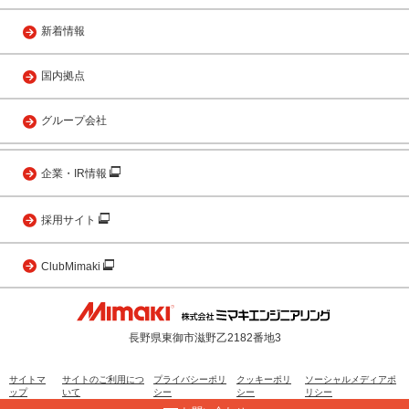
新着情報
国内拠点
グループ会社
企業・IR情報
採用サイト
ClubMimaki
長野県東御市滋野乙2182番地3
サイトマ
サイトのご利用につ
プライバシーポリ
クッキーポリ
ソーシャルメディアポ
ップ
いて
シー
シー
リシー