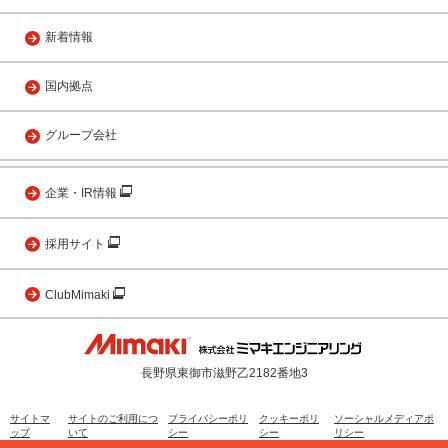
新着情報
国内拠点
グループ会社
企業・IR情報
採用サイト
ClubMimaki
長野県東御市滋野乙2182番地3
サイトマ
サイトのご利用につ
プライバシーポリ
クッキーポリ
ソーシャルメディアポ
ップ
いて
シー
シー
リシー