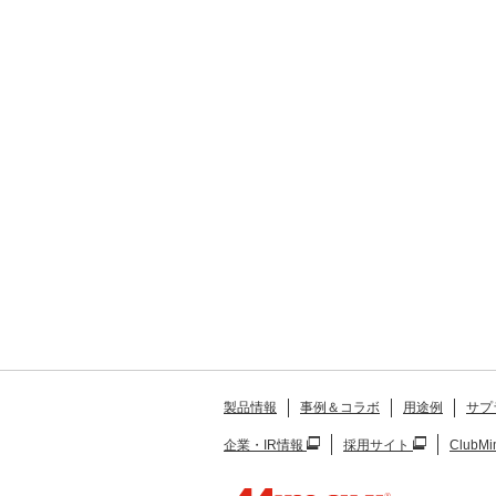
製品情報
事例＆コラボ
用途例
サプ
企業・IR情報
採用サイト
ClubMi