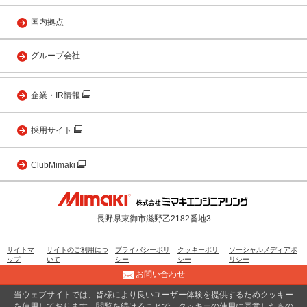
国内拠点
グループ会社
企業・IR情報
採用サイト
ClubMimaki
長野県東御市滋野乙2182番地3
サイトマ
サイトのご利用につ
プライバシーポリ
クッキーポリ
ソーシャルメディアポ
ップ
いて
シー
シー
リシー
お問い合わせ
当ウェブサイトでは、皆様により良いユーザー体験を提供するためクッキー
© 2001 MIMAKI ENGINEERING CO., LTD.
を使用しております。閲覧を続けることで、クッキーの使用に同意したもの