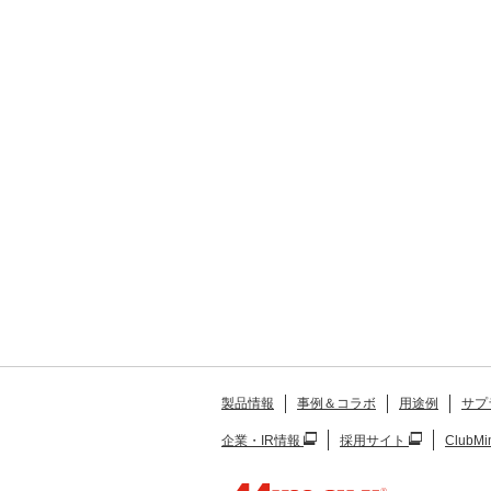
製品情報
事例＆コラボ
用途例
サプ
企業・IR情報
採用サイト
ClubMi