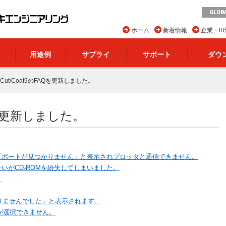
GLOBA
ホーム
新着情報
企業・I
用途例
サプライ
サポート
ダウ
neCut/Coat9のFAQを更新しました。
AQを更新しました。
「ポートが見つかりません」と表示されプロッタと通信できません。
したいがCD-ROMを紛失してしまいました。
。
見つかりませんでした」と表示されます。
”が選択できません。