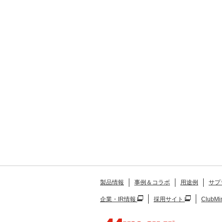
製品情報
事例＆コラボ
用途例
サプ
企業・IR情報
採用サイト
ClubMi