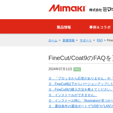
製品情報
事例＆コラボ
ホーム
新着情報
サポート
FAQ
Fi
FineCut/Coat9のF
2024年07月11日
FAQ
Ｑ．「プロッタから応答がありません」や
Ｑ．FineCut8以下からバージョンアップ
Ｑ．FineCut9の購入方法を教えてください
Ｑ．インストールができません。
Ｑ．インストール時に「Illustratorが
Ｑ．通信条件の通信ポートで”USB”や”LAN