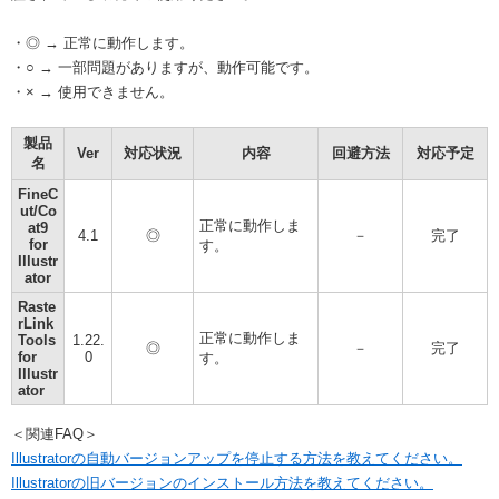
・◎ → 正常に動作します。
・○ → 一部問題がありますが、動作可能です。
・× → 使用できません。
製品
Ver
対応状況
内容
回避方法
対応予定
名
FineC
ut/Co
正常に動作しま
at9
4.1
◎
－
完了
for
す。
Illustr
ator
Raste
rLink
正常に動作しま
Tools
1.22.
◎
－
完了
for
0
す。
Illustr
ator
＜関連FAQ＞
Illustratorの自動バージョンアップを停止する方法を教えてください。
Illustratorの旧バージョンのインストール方法を教えてください。