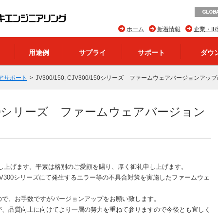
GLOBA
ホーム
新着情報
企業・I
用途例
サプライ
サポート
ダウ
アサポート
JV300/150, CJV300/150シリーズ ファームウェアバージョンアッ
300/150シリーズ ファームウェアバージョン
申し上げます。平素は格別のご愛顧を賜り、厚く御礼申し上げます。
V150 / CJV300シリーズにて発生するエラー等の不具合対策を実施したファームウェ
ので、お手数ですがバージョンアップをお願い致します。
が、品質向上に向けてより一層の努力を重ねて参りますので今後とも宜しく