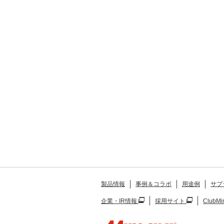
製品情報
事例＆コラボ
用途例
サプ
企業・IR情報
採用サイト
ClubMi