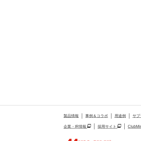
製品情報
事例＆コラボ
用途例
サプ
企業・IR情報
採用サイト
ClubMi