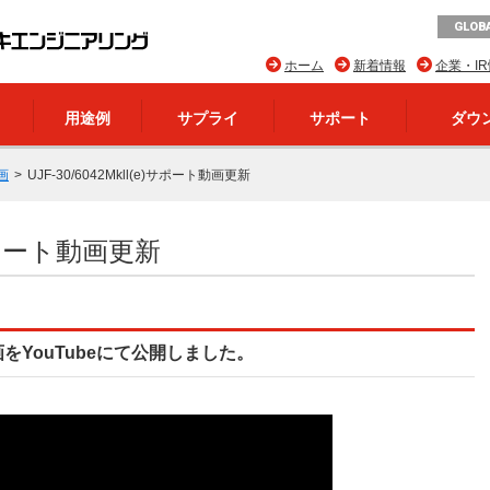
GLOBA
ホーム
新着情報
企業・I
用途例
サプライ
サポート
ダウ
画
UJF-30/6042Mkll(e)サポート動画更新
e)サポート動画更新
ート動画をYouTubeにて公開しました。