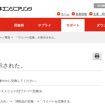
GLOBA
ホーム
新着情報
企業・I
用途例
サプライ
サポート
ダウ
ー／警告
「ワイパー交換」が表示された。
示された。
速やかに交換してください。
スメニューの[ワイパー交換]を
お手入れ」->「消耗品の交換」->「ワイパーを交換する」