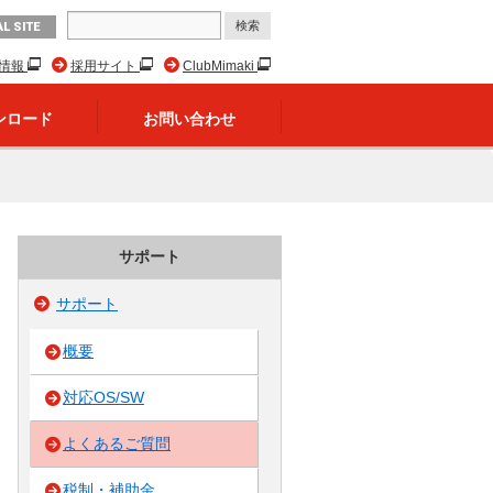
L SITE
R情報
採用サイト
ClubMimaki
ンロード
お問い合わせ
サポート
サポート
概要
対応OS/SW
よくあるご質問
税制・補助金