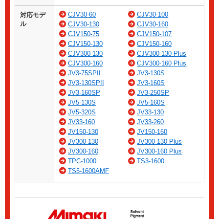
CJV30-60
CJV30-100
対応モデ
ル
CJV30-130
CJV30-160
CJV150-75
CJV150-107
CJV150-130
CJV150-160
CJV300-130
CJV300-130 Plus
CJV300-160
CJV300-160 Plus
JV3-75SPII
JV3-130S
JV3-130SPII
JV3-160S
JV3-160SP
JV3-250SP
JV5-130S
JV5-160S
JV5-320S
JV33-130
JV33-160
JV33-260
JV150-130
JV150-160
JV300-130
JV300-130 Plus
JV300-160
JV300-160 Plus
TPC-1000
TS3-1600
TS5-1600AMF