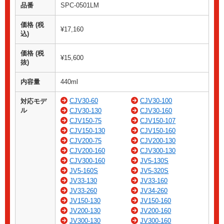
品番
SPC-0501LM
価格 (税
¥17,160
込)
価格 (税
¥15,600
抜)
内容量
440ml
CJV30-60
CJV30-100
対応モデ
ル
CJV30-130
CJV30-160
CJV150-75
CJV150-107
CJV150-130
CJV150-160
CJV200-75
CJV200-130
CJV200-160
CJV300-130
CJV300-160
JV5-130S
JV5-160S
JV5-320S
JV33-130
JV33-160
JV33-260
JV34-260
JV150-130
JV150-160
JV200-130
JV200-160
JV300-130
JV300-160