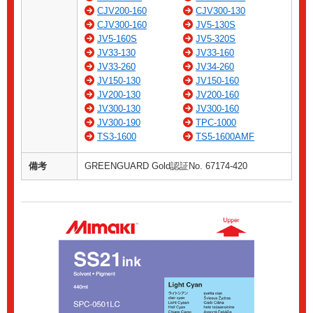
CJV200-160
CJV300-130
CJV300-160
JV5-130S
JV5-160S
JV5-320S
JV33-130
JV33-160
JV33-260
JV34-260
JV150-130
JV150-160
JV200-130
JV200-160
JV300-130
JV300-160
JV300-190
TPC-1000
TS3-1600
TS5-1600AMF
備考
GREENGUARD Gold認証No. 67174-420