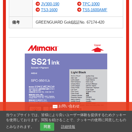
JV300-190
TPC-1000
TS3-1600
TS5-1600AMF
備考
GREENGUARD Gold認証No. 67174-420
お問い合わせ
当ウェブサイトでは、皆様により良いユーザー体験を提供するためクッキー
を使用しております。閲覧を続けることで、クッキーの使用に同意したもの
とみなされます。
同意
詳細情報