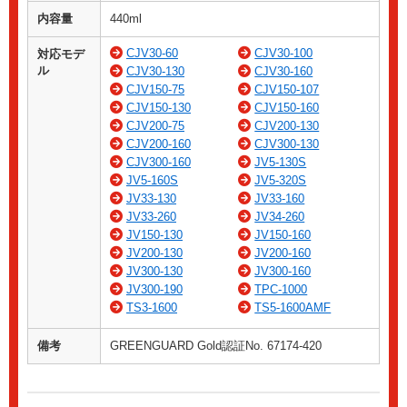
内容量
440ml
CJV30-60
CJV30-100
対応モデ
ル
CJV30-130
CJV30-160
CJV150-75
CJV150-107
CJV150-130
CJV150-160
CJV200-75
CJV200-130
CJV200-160
CJV300-130
CJV300-160
JV5-130S
JV5-160S
JV5-320S
JV33-130
JV33-160
JV33-260
JV34-260
JV150-130
JV150-160
JV200-130
JV200-160
JV300-130
JV300-160
JV300-190
TPC-1000
TS3-1600
TS5-1600AMF
備考
GREENGUARD Gold認証No. 67174-420