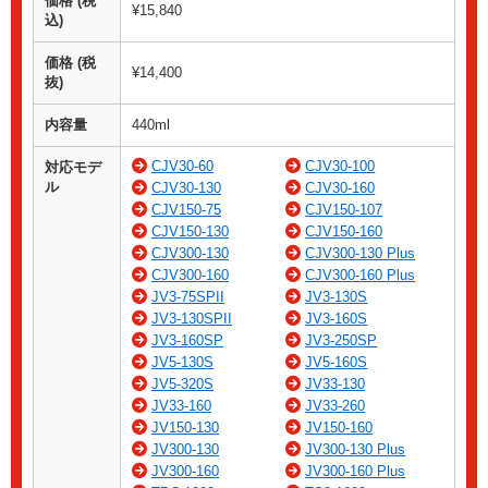
価格 (税
¥15,840
込)
価格 (税
¥14,400
抜)
内容量
440ml
CJV30-60
CJV30-100
対応モデ
ル
CJV30-130
CJV30-160
CJV150-75
CJV150-107
CJV150-130
CJV150-160
CJV300-130
CJV300-130 Plus
CJV300-160
CJV300-160 Plus
JV3-75SPII
JV3-130S
JV3-130SPII
JV3-160S
JV3-160SP
JV3-250SP
JV5-130S
JV5-160S
JV5-320S
JV33-130
JV33-160
JV33-260
JV150-130
JV150-160
JV300-130
JV300-130 Plus
JV300-160
JV300-160 Plus