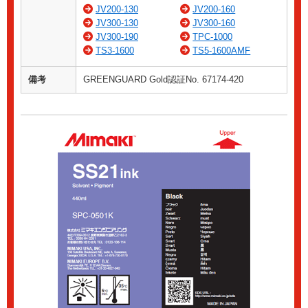
JV200-130
JV200-160
JV300-130
JV300-160
JV300-190
TPC-1000
TS3-1600
TS5-1600AMF
備考
GREENGUARD Gold認証No. 67174-420