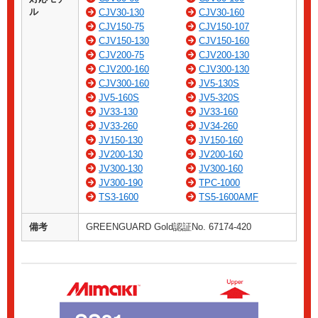
ル
CJV30-130
CJV30-160
CJV150-75
CJV150-107
CJV150-130
CJV150-160
CJV200-75
CJV200-130
CJV200-160
CJV300-130
CJV300-160
JV5-130S
JV5-160S
JV5-320S
JV33-130
JV33-160
JV33-260
JV34-260
JV150-130
JV150-160
JV200-130
JV200-160
JV300-130
JV300-160
JV300-190
TPC-1000
TS3-1600
TS5-1600AMF
備考
GREENGUARD Gold認証No. 67174-420