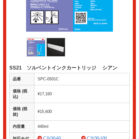
SS21 ソルベントインクカートリッジ シアン
品番
SPC-0501C
価格 (税
¥17,160
込)
価格 (税
¥15,600
抜)
内容量
440ml
CJV30-60
CJV30-100
対応モデ