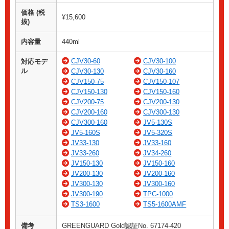
価格 (税
¥15,600
抜)
内容量
440ml
CJV30-60
CJV30-100
対応モデ
ル
CJV30-130
CJV30-160
CJV150-75
CJV150-107
CJV150-130
CJV150-160
CJV200-75
CJV200-130
CJV200-160
CJV300-130
CJV300-160
JV5-130S
JV5-160S
JV5-320S
JV33-130
JV33-160
JV33-260
JV34-260
JV150-130
JV150-160
JV200-130
JV200-160
JV300-130
JV300-160
JV300-190
TPC-1000
TS3-1600
TS5-1600AMF
備考
GREENGUARD Gold認証No. 67174-420