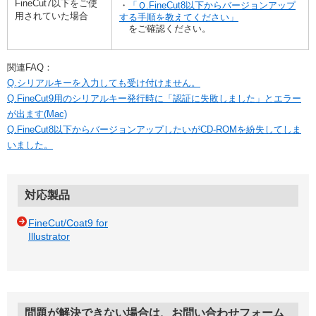
FineCut7以下をご使
・
「Ｑ.FineCut8以下からバージョンアップ
用されていた場合
する手順を教えてください」
をご確認ください。
関連FAQ：
Q.シリアルキーを入力しても受け付けません。
Q.FineCut9用のシリアルキー発行時に「認証に失敗しました」とエラー
が出ます(Mac)
Q.FineCut8以下からバージョンアップしたいがCD-ROMを紛失してしま
いました。
対応製品
FineCut/Coat9 for
Illustrator
問題が解決できない場合は、お問い合わせフォーム