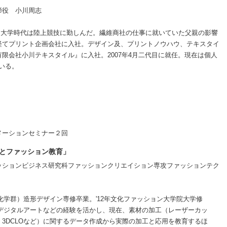
締役 小川周志
高校、大学時代は陸上競技に勤しんだ。繊維商社の仕事に就いていた父親の影響
経てプリント企画会社に入社。デザイン及、プリントノウハウ、テキスタイ
限会社小川テキスタイル』に入社。2007年4月二代目に就任。現在は個人
ている。
メーションセミナー２回
ジーとファッション教育」
ッションビジネス研究科ファッションクリエイション専攻ファッションテク
化学群）造形デザイン専修卒業。'12年文化ファッション大学院大学修
やデジタルアートなどの経験を活かし、現在、素材の加工（レーザーカッ
3DCLOなど）に関するデータ作成から実際の加工と応用を教育するほ