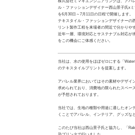
株式会社ミマキエンジニアリングは、アパ
ル・ファッションデザイナー西山景子氏x
を6月30日～7月11日の日程で開催します。
テキスタイル・ファッションデザイナーの
リント製作工程を来場者の間近で分かりや
近年一層、環境対応とサステナブル対応が
をこの機会にご体感ください。
当社は、水の使用をほぼゼロにする「Water
のテキスタイルプリントを提案します。
アパレル業界においてはその素材やデザイ
求められており、消費地の限られたスペー
が予想されております。
当社では、生地の種類や用途に適したオン
くことでアパレル、インテリア、グッズな
このたび当社は西山景子氏と協力し、「Rakuten
染プリンタで行いました。