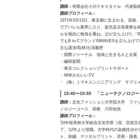
講師：
有限会社小川テキスタイル 代表取
講師プロフィール：
1971年3月13日、東京都に生まれる。
でアパレル業界に入り、販売及店長業務を
ルを独自に勉強を重ね、父が立ち上げた『有
でもB to CブランドINWAVESを立ち上げ
主な講演/取材/出演履歴
・国際ジャーナル 地域と生きる人と企業
・繊研新聞
・東京コレクションプリントサポート
・NHKかわいいTV
・（株）ミマキエンジニアリング サブリ
15:40〜15:55 「ニューテクノロ
講師：
文化ファッション大学院大学 ファ
ノロジーコース 助教 川田知依
講師プロフィール：
'10年桜美林大学総合文化学群（現、芸術文
了。'12年より現職。大学時代の染織技法
ト、刺繍、デジタルプリント、溶着・接着、