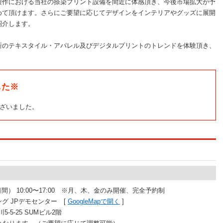
製作における当社の捺染プリント設備を間近に体感頂き、今後市場拡大が予
めて頂けます。さらにご要望に応じてデザインをインテリアやグッズに展開
紹介します。
新のテキスタイル・アパレル及びデジタルプリントのトレンドを体験頂き、
した※
ざいました。
間） 10:00〜17:00 ※月、木、金のみ開催、完全予約制
 JPデモセンター [
GoogleMapで開く
]
-25 SUMビル2階