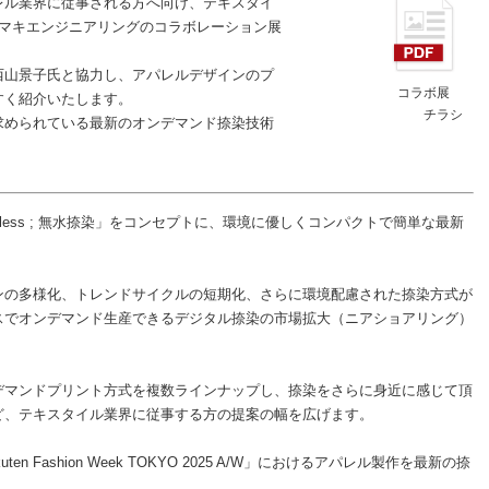
レル業界に従事される方へ向け、テキスタイ
ミマキエンジニアリングのコラボレーション展
西山景子氏と協力し、アパレルデザインのプ
コラボ展
すく紹介いたします。
チラシ
求められている最新のオンデマンド捺染技術
less ; 無水捺染」をコンセプトに、環境に優しくコンパクトで簡単な最新
ンの多様化、トレンドサイクルの短期化、さらに環境配慮された捺染方式が
スでオンデマンド生産できるデジタル捺染の市場拡大（ニアショアリング）
デマンドプリント方式を複数ラインナップし、捺染をさらに身近に感じて頂
ど、テキスタイル業界に従事する方の提案の幅を広げます。
 Fashion Week TOKYO 2025 A/W」におけるアパレル製作を最新の捺