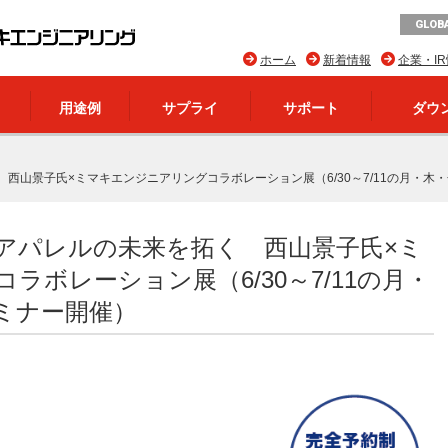
GLOBA
ホーム
新着情報
企業・I
用途例
サプライ
サポート
ダウ
山景子氏×ミマキエンジニアリングコラボレーション展（6/30～7/11の月・木・金
アパレルの未来を拓く 西山景子氏×ミ
ラボレーション展（6/30～7/11の月・
セミナー開催）