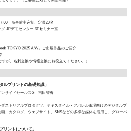
ます。（ご要望に応じて調整可能）
17:00 ※事前申込制、定員20名
JPデモセンター 3Fセミナー室
 Week TOKYO 2025 A/W」ご出展作品のご紹介
名
間ですが、名刺交換や情報交換にお役立てください。）
デジタルプリントの基礎知識」
インサイドセールスG 吉田智香
ンダストリアルプロダクツ、テキスタイル・アパレル市場向けのデジタルプ
画、カタログ、ウェブサイト、SNSなどの多様な媒体を活用し、グローバ
。
イルプリントについて」