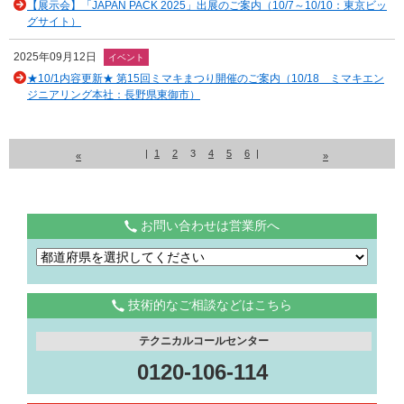
【展示会】「JAPAN PACK 2025」出展のご案内（10/7～10/10：東京ビッ
グサイト）
2025年09月12日
イベント
★10/1内容更新★ 第15回ミマキまつり開催のご案内（10/18 ミマキエン
ジニアリング本社：長野県東御市）
|
1
2
3
4
5
6
|
«
»
お問い合わせは営業所へ
技術的なご相談などはこちら
テクニカルコールセンター
0120-106-114