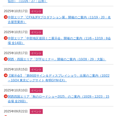
仙台）（11/26・27：山形）
2025年10月17日
イベント
中部エリア「CFX&JFXプロダクション展」開催のご案内（11/19・20：名
古屋営業所）
2025年10月17日
イベント
中部エリア「中部地区巡回ミニ展示会」開催のご案内（11/6～12/19：8会
場 全14回）
2025年10月17日
イベント
関西・四国エリア「DTFセミナー」開催のご案内（10/28・29：大阪）
2025年10月15日
イベント
【展示会】「第66回サイン＆ディスプレイショウ」出展のご案内（10/22
～10/24 東京ビッグサイト 有明GYM-EX）
2025年10月10日
イベント
関西四国エリア「秋のロードショー2025」のご案内（10/28～12/23：15
会場 全29回）
2025年09月22日
イベント