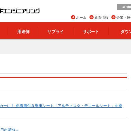
GLOBA
ホーム
新着情報
企業・I
用途例
サプライ
サポート
ダウ
カーに！ 粘着層付き壁紙シート「アルティスタ・デコールシート」を発
1日出荷分～