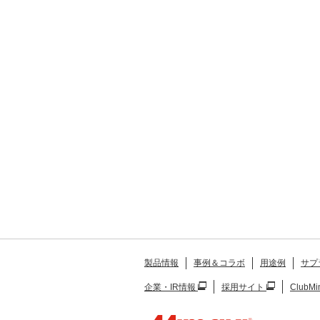
製品情報
事例＆コラボ
用途例
サプ
企業・IR情報
採用サイト
ClubMi