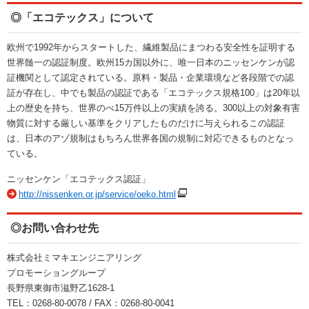
◎「エコテックス」について
欧州で1992年からスタートした、繊維製品にまつわる安全性を証明する
世界髄一の認証制度。欧州15カ国以外に、唯一日本のニッセンケンが認
証機関として認定されている。原料・製品・企業環境など各段階での認
証が存在し、中でも製品の認証である「エコテックス規格100」は20年以
上の歴史を持ち、世界のべ15万件以上の実績を誇る。300以上の対象有害
物質に対する厳しい基準をクリアしたものだけに与えられるこの認証
は、日本のアゾ規制はもちろん世界各国の規制に対応できるものとなっ
ている。
ニッセンケン「エコテックス認証」
http://nissenken.or.jp/service/oeko.html
◎お問い合わせ先
株式会社ミマキエンジニアリング
プロモーショングループ
長野県東御市滋野乙1628-1
TEL：0268-80-0078 / FAX：0268-80-0041