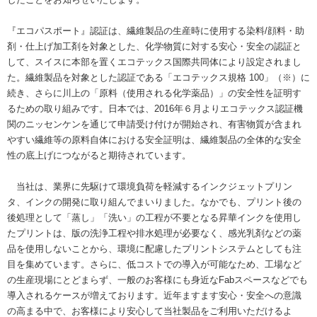
『エコパスポート』認証は、繊維製品の生産時に使用する染料/顔料・助
剤・仕上げ加工剤を対象とした、化学物質に対する安心・安全の認証と
して、スイスに本部を置くエコテックス国際共同体により設定されまし
た。繊維製品を対象とした認証である「エコテックス規格 100」（※）に
続き、さらに川上の「原料（使用される化学薬品）」の安全性を証明す
るための取り組みです。日本では、2016年６月よりエコテックス認証機
関のニッセンケンを通じて申請受け付けが開始され、有害物質が含まれ
やすい繊維等の原料自体における安全証明は、繊維製品の全体的な安全
性の底上げにつながると期待されています。
当社は、業界に先駆けて環境負荷を軽減するインクジェットプリン
タ、インクの開発に取り組んでまいりました。なかでも、プリント後の
後処理として「蒸し」「洗い」の工程が不要となる昇華インクを使用し
たプリントは、版の洗浄工程や排水処理が必要なく、感光乳剤などの薬
品を使用しないことから、環境に配慮したプリントシステムとしても注
目を集めています。さらに、低コストでの導入が可能なため、工場など
の生産現場にとどまらず、一般のお客様にも身近なFabスペースなどでも
導入されるケースが増えております。近年ますます安心・安全への意識
の高まる中で、お客様により安心して当社製品をご利用いただけるよ