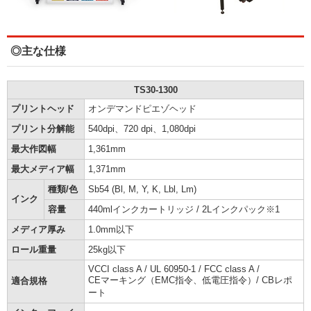
◎主な仕様
TS30-1300
プリントヘッド
オンデマンドピエゾヘッド
プリント分解能
540dpi、720 dpi、1,080dpi
最大作図幅
1,361mm
最大メディア幅
1,371mm
種類/色
Sb54 (Bl, M, Y, K, Lbl, Lm)
インク
容量
440mlインクカートリッジ / 2Lインクパック※1
メディア厚み
1.0mm以下
ロール重量
25kg以下
VCCI class A / UL 60950-1 / FCC class A /
CEマーキング（EMC指令、低電圧指令）/ CBレポ
適合規格
ート