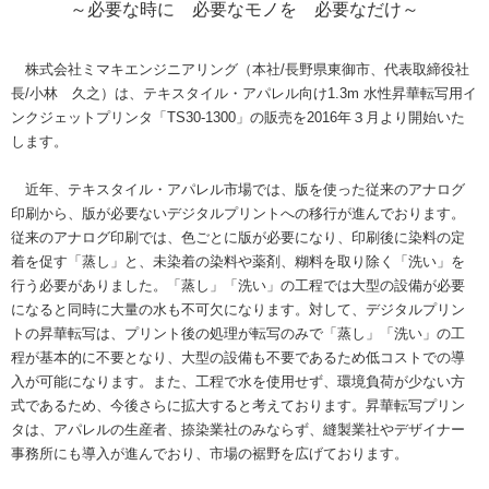
～必要な時に 必要なモノを 必要なだけ～
株式会社ミマキエンジニアリング（本社/長野県東御市、代表取締役社
長/小林 久之）は、テキスタイル・アパレル向け1.3m 水性昇華転写用イ
ンクジェットプリンタ「TS30-1300」の販売を2016年３月より開始いた
します。
近年、テキスタイル・アパレル市場では、版を使った従来のアナログ
印刷から、版が必要ないデジタルプリントへの移行が進んでおります。
従来のアナログ印刷では、色ごとに版が必要になり、印刷後に染料の定
着を促す「蒸し」と、未染着の染料や薬剤、糊料を取り除く「洗い」を
行う必要がありました。「蒸し」「洗い」の工程では大型の設備が必要
になると同時に大量の水も不可欠になります。対して、デジタルプリン
トの昇華転写は、プリント後の処理が転写のみで「蒸し」「洗い」の工
程が基本的に不要となり、大型の設備も不要であるため低コストでの導
入が可能になります。また、工程で水を使用せず、環境負荷が少ない方
式であるため、今後さらに拡大すると考えております。昇華転写プリン
タは、アパレルの生産者、捺染業社のみならず、縫製業社やデザイナー
事務所にも導入が進んでおり、市場の裾野を広げております。