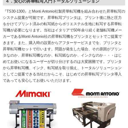
４．安心の昇華転写入門トータルソリューション
『TS30-1300』とMonti Antonio社製昇華転写機を組み合わせた昇華転写の
システム提案が可能です。昇華転写プリンタは、プリント後に熱と圧力
をかけてプリント済みの転写紙からポリエステル生地に転写する昇華転
写機が必要になります。当社はイタリアで50年余り続く老舗転写機メー
カーであるMonti Antonio社の昇華転写機をプリンタとセットでご提案で
きます。また、購入時の設置からアフターサービスまでを、プリンタと
昇華転写機セットで行います。問題が発生した場合、その原因がプリン
タなのか、昇華転写機なのか、転写紙なのか、インクなのか・・・はじ
めてお使いになるユーザーが切り分けするのは大変困難です。プリンタ
から昇華転写機、インク、転写紙を取り揃え、トータルソリューション
としてご提案できる当社だからこそ、はじめての昇華転写プリンタ導入
であっても安心してお使いいただけます。