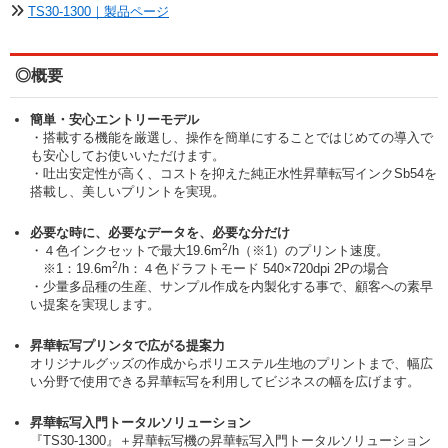
TS30-1300｜製品ページ
◎概要
簡単・安心エントリーモデル
・搭載する機能を厳選し、操作を簡単にすることではじめての導入で
も安心してお使いいただけます。
・吐出安定性が高く、コストを抑えた純正水性昇華転写インクSb54を
搭載し、美しいプリントを実現。
必要な時に、必要なデータを、必要な分だけ
2
・４色インクセットで最大19.6m
/h（※1）のプリント速度。
2
※1：19.6m
/h：４色ドラフトモード 540×720dpi 2Pの場合
・少量多品種の生産、サンプル作成を内製化する事で、顧客への素早
い提案を実現します。
昇華転写プリンタで広がる提案力
オリジナルグッズの作成からポリエステル生地のプリントまで、幅広
い分野で使用できる昇華転写を利用してビジネスの幅を広げます。
昇華転写入門トータルソリューション
『TS30-1300』＋昇華転写機の昇華転写入門トータルソリューション