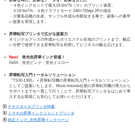
2
・４色インクセットで最大19.6m
/h（※）のプリント速度。
2
※19.6m
/h：４色ドラフトモード 540×720dpi 2Pの場合
・少量多品種の生産、サンプル作成を内製化する事で、顧客への素早
い提案を実現します。
昇華転写プリンタで広がる提案力
オリジナルグッズの作成からポリエステル生地のプリントまで、幅広
い分野で使用できる昇華転写を利用してビジネスの幅を広げます。
New!
蛍光色昇華インク登場！
Sb54：蛍光ピンク・蛍光イエロー
昇華転写入門トータルソリューション
『TS30-1300』＋昇華転写機の昇華転写入門トータルソリューション
としてご提案いたします。Monti Antonio社製の昇華転写機の導入から
サポートまでを一貫して行うことで、昇華転写プリンタをはじめて導
入するお客様にも安心してお使いいただけます。
テキスタイルプリンタ特集
ミマキの昇華インクジェットプリンタ
純正インク_水性昇華インクページ