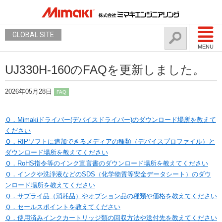
GLOBAL SITE
MENU
UJ330H-160のFAQを更新しました。
2026年05月28日
FAQ
Ｑ．Mimakiドライバー(デバイスドライバー)のダウンロード場所を教えて
ください
Ｑ．RIPソフトに追加できるメディアの種類（デバイスプロファイル）と
ダウンロード場所を教えてください
Ｑ．RoHS指令等のインク宣言書のダウンロード場所を教えてください
Ｑ．インクや洗浄液などのSDS（化学物質等安全データシート）のダウ
ンロード場所を教えてください
Ｑ．サプライ品（消耗品）やオプション品の種類や価格を教えてください
Ｑ．セールスポイントを教えてください
Ｑ．使用済みインクカートリッジ類の回収方法や送付先を教えてください