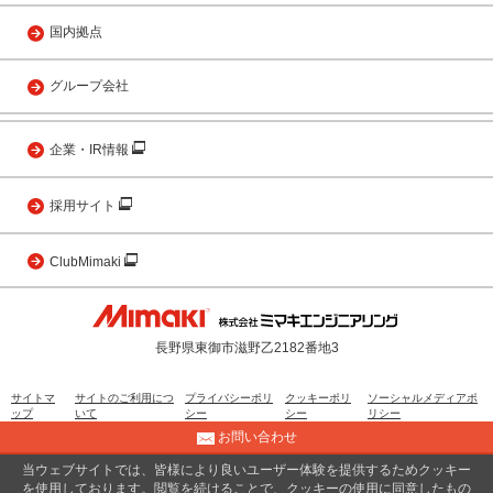
国内拠点
グループ会社
企業・IR情報
採用サイト
ClubMimaki
長野県東御市滋野乙2182番地3
サイトマ
サイトのご利用につ
プライバシーポリ
クッキーポリ
ソーシャルメディアポ
ップ
いて
シー
シー
リシー
お問い合わせ
当ウェブサイトでは、皆様により良いユーザー体験を提供するためクッキー
© 2001 MIMAKI ENGINEERING CO., LTD.
を使用しております。閲覧を続けることで、クッキーの使用に同意したもの