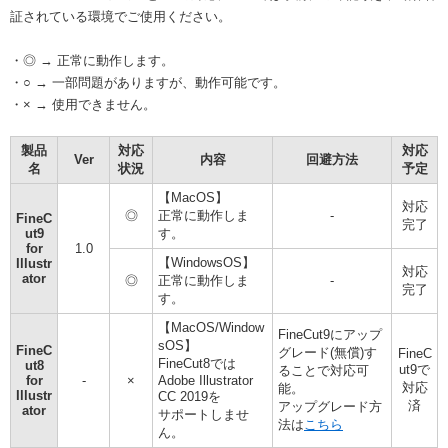
証されている環境でご使用ください。
・◎ → 正常に動作します。
・○ → 一部問題がありますが、動作可能です。
・× → 使用できません。
製品
対応
対応
Ver
内容
回避方法
名
状況
予定
【MacOS】
対応
◎
正常に動作しま
-
FineC
完了
ut9
す。
for
1.0
【WindowsOS】
Illustr
対応
ator
◎
正常に動作しま
-
完了
す。
【MacOS/Window
FineCut9にアップ
sOS】
FineC
グレード(無償)す
FineC
FineCut8では
ut8
ut9で
ることで対応可
for
-
×
Adobe Illustrator
対応
能。
Illustr
CC 2019を
済
アップグレード方
ator
サポートしませ
法は
こちら
ん。