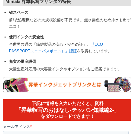
Mimaki 昇華転写プリンタの特長
省スペース
前/後処理機などの大規模設備が不要です。無水染色のため排水も出ず
エコ！
使用インクの安全性
全世界共通の「繊維製品の安心・安全の証」、
『ECO
PASSPORT（エコパスポート）』認証
を取得しています。
充実の量産設備
大量生産対応用の大容量インクやオプションもご提案できます。
下記に情報を入力いただくと、資料
「昇華転写のおはなし-テッパン知識編2-」
をダウンロードできます！