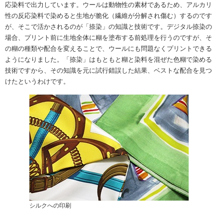
応染料で出力しています。ウールは動物性の素材であるため、アルカリ
性の反応染料で染めると生地が脆化（繊維が分解され傷む）するのです
が、そこで活かされるのが「捺染」の知識と技術です。デジタル捺染の
場合、プリント前に生地全体に糊を塗布する前処理を行うのですが、そ
の糊の種類や配合を変えることで、ウールにも問題なくプリントできる
ようになりました。「捺染」はもともと糊と染料を混ぜた色糊で染める
技術ですから、その知識を元に試行錯誤した結果、ベストな配合を見つ
けたというわけです。
シルクへの印刷