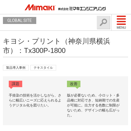
GLOBAL SITE
MENU
キヨシ・プリント（神奈川県横浜
市）：Tx300P-1800
製品導入事例
テキスタイル
課題
改善
手捺染の技術を活かしながら、さ
版が必要ないため、小ロット・多
らに幅広いニーズに応えられるよ
品種に対応でき、短納期での生産
うデジタル化を図りたい。
が可能に。出力する色数に制限が
ないため、デザインの幅も広がっ
た。