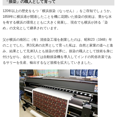
「捺染」の職人として育って
120年以上の歴史をもつ「横浜捺染（なっせん）」をご存知でしょうか。
1859年に横浜港が開港したことを機に花開いた捺染の技術は、豊かな水
を有する横浜の環境とともに大きく発展し、現在でも横浜が誇る「染
め」の文化として継承されています。
父が横浜の南区に（有）清捺染工場を創業したのは、昭和23（1948）年
のことでした。男3兄弟の次男として育った私は、自然と家業の道へと進
み、結果として兄弟3人とも捺染の世界に。捺染の職人として技術を身に
付けながら、会社としては自動捺染機を導入してインドの民俗衣裳であ
るサリーを生産、輸出するなど規模を拡大していきました。