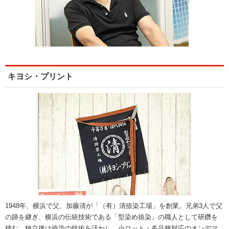
キヨシ・プリント
1948年、横浜で父、加藤清が「（有）清捺染工場」を創業。兄弟3人で父
の跡を継ぎ、横浜の伝統技術である「型染め捺染」の職人として研鑽を
積む。独立後は捺染の技術を活かし、小ロット・多品種対応のオンデマ