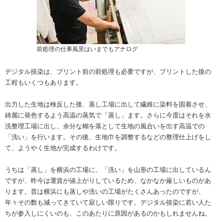
前処理の仕事風景はいまでもアナログ
デジタル捺染は、プリント前の前処理も必要ですが、プリントした後の
工程もいくつもあります。
出力した生地は検反した後、蒸し工場に出して繊維に染料を固着させ、
綺麗に発色するよう高温の蒸気で「蒸し」ます。さらに今度はそれを水
洗整理工場に出し、余分な糊を落として生地の風合いを出す高温での
「洗い」を行います。その後、生地巾を調整するなどの整理仕上げをし
て、ようやく生地が完成するわけです。
うちは「蒸し」を横浜の工場に、「洗い」を山形の工場に出しているん
ですが、昨今は運賃が値上がりしているため、なかなか厳しいものがあ
ります。昔は横浜にも蒸しや洗いの工場がたくさんあったのですが、
年々その数も減ってきていて寂しい限りです。デジタル捺染に若い人た
ちが参入しにくいのも、このあたりに原因があるのかもしれませんね。