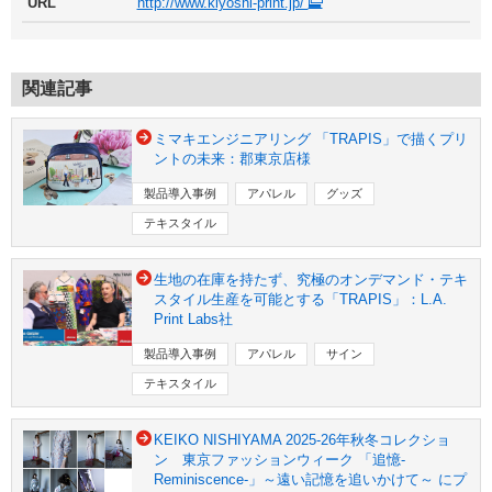
URL
http://www.kiyoshi-print.jp/
関連記事
ミマキエンジニアリング 「TRAPIS」で描くプリ
ントの未来：郡東京店様
製品導入事例
アパレル
グッズ
テキスタイル
生地の在庫を持たず、究極のオンデマンド・テキ
スタイル生産を可能とする「TRAPIS」：L.A.
Print Labs社
製品導入事例
アパレル
サイン
テキスタイル
KEIKO NISHIYAMA 2025-26年秋冬コレクショ
ン 東京ファッションウィーク 「追憶-
Reminiscence-」～遠い記憶を追いかけて～ にプ