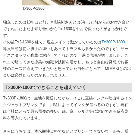
Tx300P-1800
独立したのは10年ほど前。MIMAKIさんとは6年ほど前からのお付き合い
ですね。たまたま知り合いからTx-1600を中古で買ったのがきっかけで
す。
その後Tx2-1600を経て、現在メインで動かしているのは
Tx300P-1800
。
導入当初は使い勝手の違いもあってトラブルも多かったのですが、サー
ビススタッフが真摯に対応してくれたので、逆に信頼が増しました。こ
れまで培ってきた捺染の知識や技術を活かし、もっと自由な発想でお客
様のニーズに応えていきたいと思っていた自分にとって、MIMAKIとの出
会いは必然だったのかもしれません。
Tx300P-1800でできることを越えていく
Tx300P-1800は、生地を搬送しながら、そこに直接インクを吐出するイン
クジェットプリンタです。用途によってインクが選べるのですが、現在
は当社にとって最も需要の多い、綿、麻、シルク等に対応できる反応染
料を導入しています。
さらにうちでは、本来酸性染料でないとプリントできないウールも、反