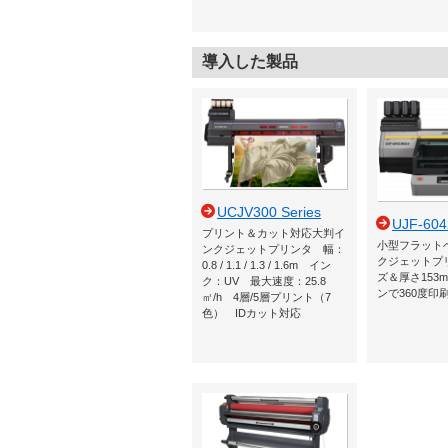
導入した製品
UCJV300 Series
UJF-604
プリント＆カット対応大判イ
小型フラット
ンクジェットプリンタ 幅：
クジェットプ
0.8 / 1.1 / 1.3 / 1.6m イン
ズ＆厚さ153
ク：UV 最大速度：25.8
ンで360度印
㎡/h 4層/5層プリント（7
色） IDカット対応