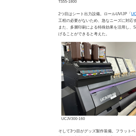
TS55-1800
2つ目はシート出力設備。ロールUVIJP「
UC
工程の必要がないため、急なニーズに対応
また、多層印刷による特殊効果を活用し、S
げることができると考えた。
UCJV300-160
そして3つ目がグッズ製作装備。フラットベッ