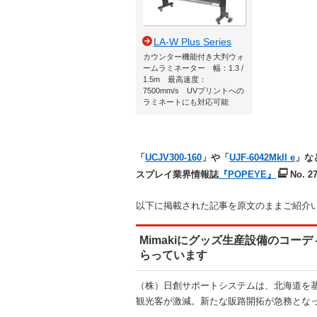
LA-W Plus Series
カウンター機能付き大判ウォ
ームラミネーター 幅：1.3 /
1.5m 最高速度：
7500mm/s UVプリントへの
ラミネートにも対応可能
「
UCJV300-160
」や「
UJF-6042MkII e
」な
スプレイ業界情報誌
『POPEYE』
No. 
以下に掲載された記事を原文のままご紹介
Mimakiにグッズ生産設備のコ
らっています
（株）日創サポートシステムは、北海道を
観光客が激減。新たな販路開拓が急務とな