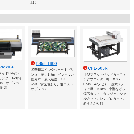
上げ
TS55-1800
2MkII e
CFL-605RT
昇華転写インクジェットプリ
ベッドUVイン
ンタ 幅：1.9m インク：水
小型フラットベッドカッティ
リンタ A2サイ
性昇華 最大速度：135
ングプロッタ 幅：0.6 ×
mm オプショ
㎡/h 蛍光色あり、低コスト
0.5m（A2ノビ） 最大メデ
刷対応
オプション
ィア厚：10mm 小型ながら
偏芯カット、タンジェンシャ
ルカット、レシプロカット、
罫引きが可能