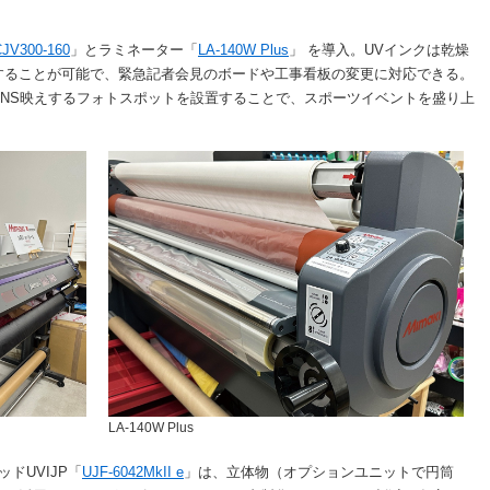
JV300-160
」とラミネーター「
LA-140W Plus
」 を導入。UVインクは乾燥
することが可能で、緊急記者会見のボードや工事看板の変更に対応できる。
NS映えするフォトスポットを設置することで、スポーツイベントを盛り上
LA-140W Plus
ドUVIJP「
UJF-6042MkII e
」は、立体物（オプションユニットで円筒