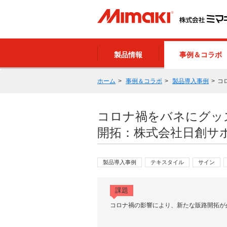
製品情報
事例＆コラボ
ホーム
事例＆コラボ
製品導入事例
コ
コロナ禍をバネにグッ
開拓：株式会社日創サ
製品導入事例
テキスタイル
サイン
課題
コロナ禍の影響により、新たな販路開拓が