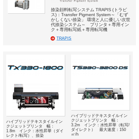
捺染顔料転写システム TRAPIS (トラピ
ス)：Transfer Pigment System～「むず
かしくない捺染」 環境と人に優しい次世
代捺染システム～ プリンタ＋専用イン
ク＋専用転写紙＋専用転写機
TRAPIS
ハイブリッドテキスタイルイン
クジェットプリンタ 幅：
ハイブリッドテキスタイルイン
3.2m インク：水性昇華（転写/
クジェットプリンタ 幅：
ダイレクト） 最大速度：150
1.8m インク：水性昇華（ダイ
㎡/h
レクト/転写）、捺染