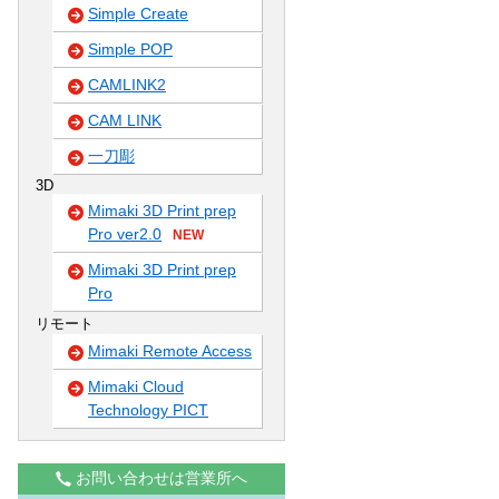
Simple Create
Simple POP
CAMLINK2
CAM LINK
一刀彫
3D
Mimaki 3D Print prep
Pro ver2.0
NEW
Mimaki 3D Print prep
Pro
リモート
Mimaki Remote Access
Mimaki Cloud
Technology PICT
お問い合わせは営業所へ