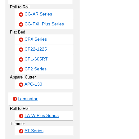
Roll to Roll
CG-AR Series
CG-FXII Plus Series
Flat Bed
CFX Series
CF22-1225
CFL-605RT
CF2 Series
Apparel Cutter
APC-130
Laminator
Roll to Roll
LA-W Plus Series
Trimmer
AT Series