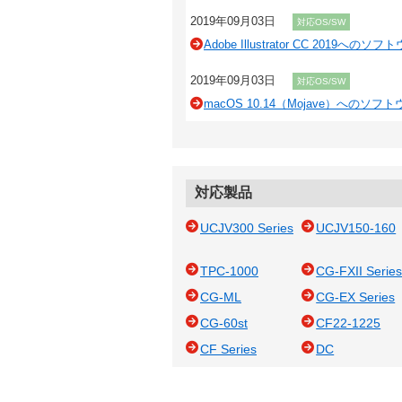
2019年09月03日
対応OS/SW
Adobe Illustrator CC 2019へ
2019年09月03日
対応OS/SW
macOS 10.14（Mojave）へのソ
対応製品
UCJV300 Series
UCJV150-160
TPC-1000
CG-FXII Serie
CG-ML
CG-EX Series
CG-60st
CF22-1225
CF Series
DC