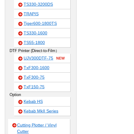
TS330-3200DS
TRAPIS
Tiger600-1800TS
TS330-1600
TS55-1800
DTF Printer (Direct-to-Film）
UJV300DTF-75
NEW
TxF300-1600
TxF300-75
TxF150-75
Option
Kebab HS
Kebab MkII Series
Cutting Plotter / Vinyl
Cutter