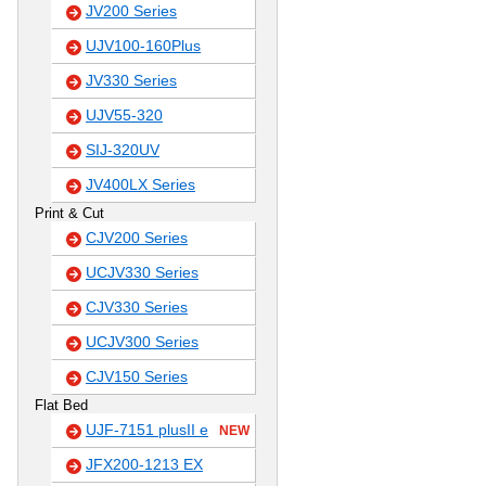
JV200 Series
UJV100-160Plus
JV330 Series
UJV55-320
SIJ-320UV
JV400LX Series
Print & Cut
CJV200 Series
UCJV330 Series
CJV330 Series
UCJV300 Series
CJV150 Series
Flat Bed
UJF-7151 plusII e
NEW
JFX200-1213 EX