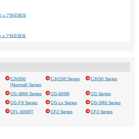
のソフトウェア対応状況
フトウェア対応状況
CJV300
CJV150 Series
CJV30 Series
(Normal) Series
s
CG-SRIII Series
CG-60SR
CG Series
CG-FX Series
CG-Lx Series
CG-SRII Series
CFL-605RT
CF2 Series
CF3 Series