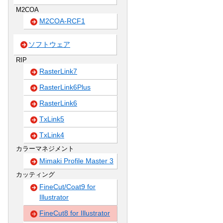
M2COA
M2COA-RCF1
ソフトウェア
RIP
RasterLink7
RasterLink6Plus
RasterLink6
TxLink5
TxLink4
カラーマネジメント
Mimaki Profile Master 3
カッティング
FineCut/Coat9 for
Illustrator
FineCut8 for Illustrator