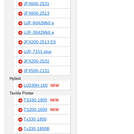
JFX600-2531
JFX600-2513
UJF-6042MkII e
UJF-3042MkII e
JFX200-2513 EX
UJF-7151 plus
JFX200-2531
JFX500-2131
Hybrid
UJ330H-160
NEW
Textile Printer
TS330-1800
NEW
TS200-1600
NEW
Tx330-1800
Tx330-1800B