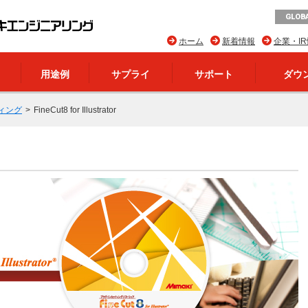
GLOBA
ホーム
新着情報
企業・I
用途例
サプライ
サポート
ダウ
ィング
FineCut8 for Illustrator