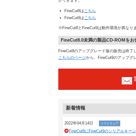
ができます。
FineCut8は
こちら
FineCut9は
こちら
※FineCut8とFineCut9は動作環境
FineCut8.0未満の製品CD-ROM
FineCut8のアップグレード版の販売は終
こちらのページ
から、FineCut9のアッ
新着情報
2022年04月14日
ソフトウェア
FineCut8にFineCut9のシリア