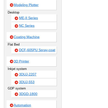
Modeling Plotter
Desktop
ME-II Series
NC Series
Coating Machine
Flat Bed
DCF-605PU Spray-coat
3D Printer
Inkjet system
3DUJ-2207
3DUJ-553
GDP system
3DGD-1800
Automation