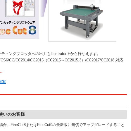
ングプロッタへの出力もIllustrator上から行なえます。
4/CS5/CS6/CC/CC2014/CC2015（CC2015～CC2015.3）/CC2017/CC2018 対応
ん。
提案
て
をお使いのお客様
お持ちの場合、FineCut8またはFineCut9の最新版に無償でアップグレードすること