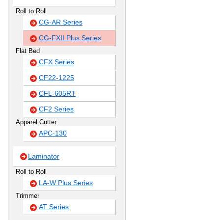
Roll to Roll
CG-AR Series
CG-FXII Plus Series
Flat Bed
CFX Series
CF22-1225
CFL-605RT
CF2 Series
Apparel Cutter
APC-130
Laminator
Roll to Roll
LA-W Plus Series
Trimmer
AT Series