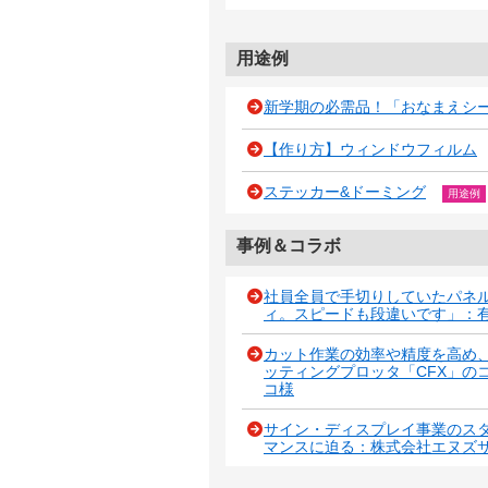
用途例
新学期の必需品！「おなまえシ
【作り方】ウィンドウフィルム
ステッカー&ドーミング
用途例
事例＆コラボ
社員全員で手切りしていたパネル
ィ。スピードも段違いです」：
カット作業の効率や精度を高め
ッティングプロッタ「CFX」の
コ様
サイン・ディスプレイ事業のスター
マンスに迫る：株式会社エヌズ