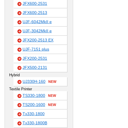
JFX600-2531
JFX600-2513
UJF-6042MkII e
UJF-3042MkII e
JFX200-2513 EX
UJF-7151 plus
JFX200-2531
JFX500-2131
Hybrid
UJ330H-160
NEW
Textile Printer
TS330-1800
NEW
TS200-1600
NEW
Tx330-1800
Tx330-1800B