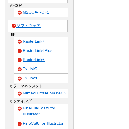
M2COA
M2COA-RCF1
ソフトウェア
RIP
RasterLink7
RasterLink6Plus
RasterLink6
TxLink5
TxLink4
カラーマネジメント
Mimaki Profile Master 3
カッティング
FineCut/Coat9 for
Illustrator
FineCut8 for Illustrator