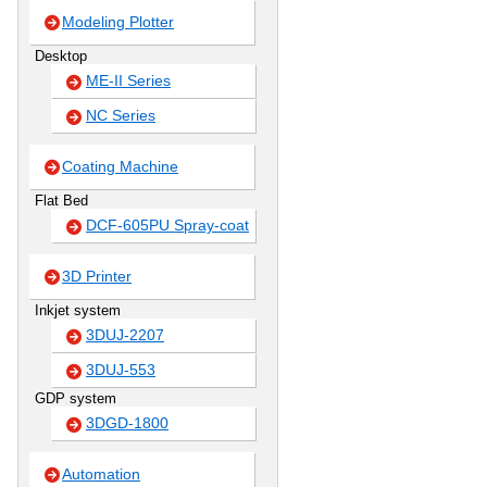
Modeling Plotter
Desktop
ME-II Series
NC Series
Coating Machine
Flat Bed
DCF-605PU Spray-coat
3D Printer
Inkjet system
3DUJ-2207
3DUJ-553
GDP system
3DGD-1800
Automation