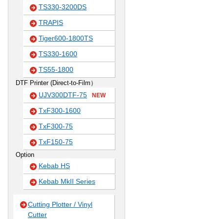
TS330-3200DS
TRAPIS
Tiger600-1800TS
TS330-1600
TS55-1800
DTF Printer (Direct-to-Film）
UJV300DTF-75
NEW
TxF300-1600
TxF300-75
TxF150-75
Option
Kebab HS
Kebab MkII Series
Cutting Plotter / Vinyl
Cutter