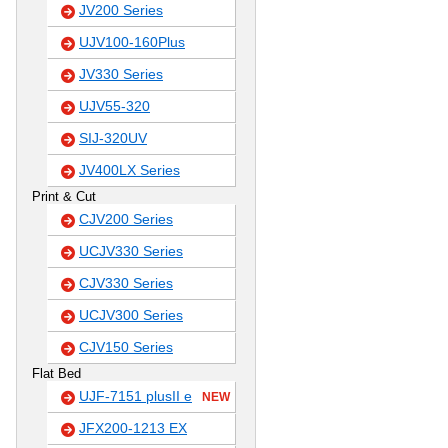
JV200 Series
UJV100-160Plus
JV330 Series
UJV55-320
SIJ-320UV
JV400LX Series
Print & Cut
CJV200 Series
UCJV330 Series
CJV330 Series
UCJV300 Series
CJV150 Series
Flat Bed
UJF-7151 plusII e
NEW
JFX200-1213 EX