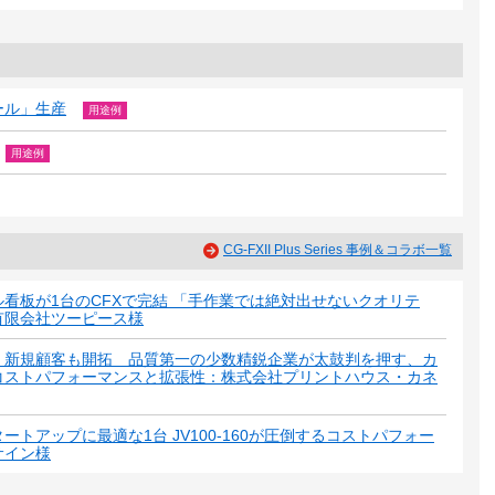
ール」生産
用途例
用途例
CG-FXII Plus Series 事例＆コラボ一覧
看板が1台のCFXで完結 「手作業では絶対出せないクオリテ
有限会社ツーピース様
、新規顧客も開拓 品質第一の少数精鋭企業が太鼓判を押す、カ
コストパフォーマンスと拡張性：株式会社プリントハウス・カネ
トアップに最適な1台 JV100-160が圧倒するコストパフォー
サイン様