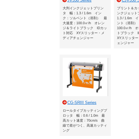
JV330 Series
CJV330 S
大判インクジェットプリン
プリント＆カ
タ 幅：1.3 / 1.6m イン
ンクジェット
ク：ソルベント（溶剤） 最
1.3 / 1.6
大速度：100.0㎡/h オレン
ント（溶剤）
ジ＆ライトブラック IDカッ
100.0㎡/h
ト対応 XYスリッター・メ
トブラック 
ディアチェンジャー
XYスリッタ
ェンジャー
CG-SRIII Series
ロールタイプカッティングプ
ロッタ 幅：0.6 / 1.0m 最
高カット速度：70cm/s 曲
線で差がつく、高速カッティ
ング