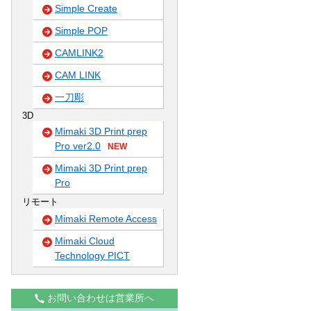
Simple Create
Simple POP
CAMLINK2
CAM LINK
一刀彫
3D
Mimaki 3D Print prep
Pro ver2.0
NEW
Mimaki 3D Print prep
Pro
リモート
Mimaki Remote Access
Mimaki Cloud
Technology PICT
お問い合わせは営業所へ