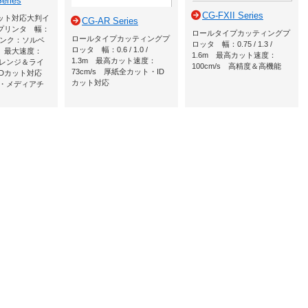
eries
CG-FXII Series
ット対応大判イ
CG-AR Series
プリンタ 幅：
ロールタイプカッティングプ
ロールタイプカッティングプ
m インク：ソルベ
ロッタ 幅：0.75 / 1.3 /
ロッタ 幅：0.6 / 1.0 /
 最大速度：
1.6m 最高カット速度：
1.3m 最高カット速度：
 オレンジ＆ライ
100cm/s 高精度＆高機能
73cm/s 厚紙全カット・ID
IDカット対応
カット対応
ー・メディアチ