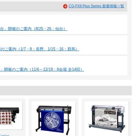
CG-FXII Plus Series 新着情報一覧
」開催のご案内（8/25・26：仙台）
ご案内（1/7・8：長野、1/15・16：群馬）
催のご案内（11/6～12/19：8会場 全14回）