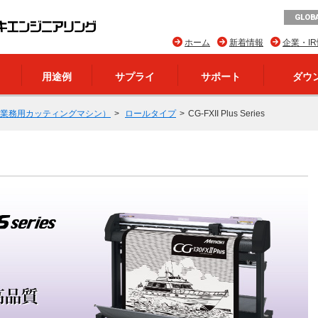
GLOBA
ホーム
新着情報
企業・I
用途例
サプライ
サポート
ダウ
業務用カッティングマシン）
ロールタイプ
CG-FXII Plus Series