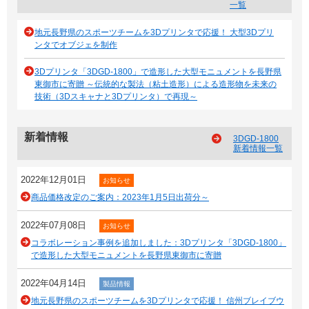
一覧
地元長野県のスポーツチームを3Dプリンタで応援！ 大型3Dプリ
ンタでオブジェを制作
3Dプリンタ「3DGD-1800」で造形した大型モニュメントを長野県
東御市に寄贈 ～伝統的な製法（粘土造形）による造形物を未来の
技術（3Dスキャナと3Dプリンタ）で再現～
新着情報
3DGD-1800
新着情報一覧
2022年12月01日
お知らせ
商品価格改定のご案内：2023年1月5日出荷分～
2022年07月08日
お知らせ
コラボレーション事例を追加しました：3Dプリンタ「3DGD-1800」
で造形した大型モニュメントを長野県東御市に寄贈
2022年04月14日
製品情報
地元長野県のスポーツチームを3Dプリンタで応援！ 信州ブレイブウ