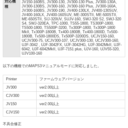
対応機
JV150-160BS, JV300-130, JV300-130 Plus, JV300-130A,
JV300-130BS, JV300-160, JV300-160 Plus, JV300-160A,
種
JV300-160BS, JV300-190, JV400-130LX, JV400-130SUV,
JV400-160LX, JV400-160SUV, ME-300STII, ME-500STII,
ME-650STII, SIJ-320UV, SUJV-160, SWJ-320 S2, SWJ-320
S4, SWJ-320EA, TPC-1000, TS55-1800, TS300P-1800,
TS500-1800, TS500P-3200, Tx300P-1800, Tx300P-1800
MkII, Tx300P-1800B, Tx400-1800B, Tx400-1800D, Tx500-
1800B, Tx500-1800DS, Tx500P-3200DS, UCJV150-160,
UCJV300-75, UCJV300-107, UCJV300-130, UCJV300-160,
UJF-3042 , UJF-3042FX, UJF-3042HG, UJF-3042MkII, UJF-
6042, UJF-6042MkII, UJF-7151 plus, UJV-160, UJV55-320,
UJV100-160
以下の機種でのMAPS3マニュアルモードに対応しました。
Printer
ファームウェアバージョン
JV300
ver2.00以上
CJV300
ver2.00以上
JV150
ver2.00以上
CJV150
ver2.00以上
不具合修正