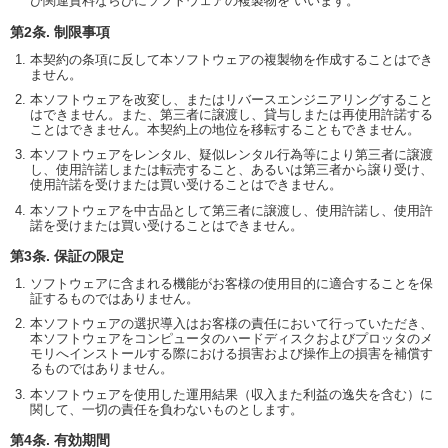
び関連資料ならびにソフトウェアの複製物を いいます。
第2条. 制限事項
本契約の条項に反して本ソフトウェアの複製物を作成することはでき
ません。
本ソフトウェアを改変し、またはリバースエンジニアリングすること
はできません。また、第三者に譲渡し、貸与しまたは再使用許諾する
ことはできません。本契約上の地位を移転することもできません。
本ソフトウェアをレンタル、疑似レンタル行為等により第三者に譲渡
し、使用許諾しまたは転売すること、あるいは第三者から譲り受け、
使用許諾を受けまたは買い受けることはできません。
本ソフトウェアを中古品として第三者に譲渡し、使用許諾し、使用許
諾を受けまたは買い受けることはできません。
第3条. 保証の限定
ソフトウェアに含まれる機能がお客様の使用目的に適合することを保
証するものではありません。
本ソフトウェアの選択導入はお客様の責任において行っていただき、
本ソフトウェアをコンピュータのハードディスクおよびプロッタのメ
モリへインストールする際における損害および操作上の損害を補償す
るものではありません。
本ソフトウェアを使用した運用結果（収入また利益の逸失を含む）に
関して、一切の責任を負わないものとします。
第4条. 有効期間