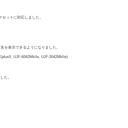
で下記インクセットに対応しました。
ブ名を表示できるようになりました。
plusII, UJF-6042MkIIe, UJF-3042MkIIe)
ました。