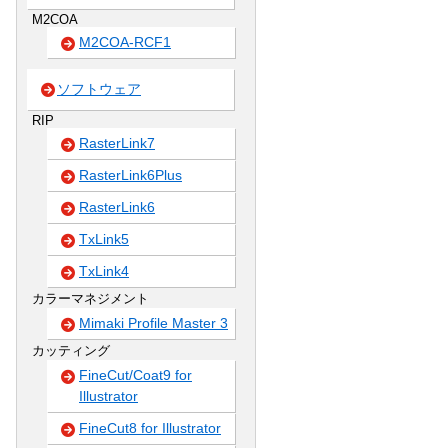
M2COA
M2COA-RCF1
ソフトウェア
RIP
RasterLink7
RasterLink6Plus
RasterLink6
TxLink5
TxLink4
カラーマネジメント
Mimaki Profile Master 3
カッティング
FineCut/Coat9 for
Illustrator
FineCut8 for Illustrator