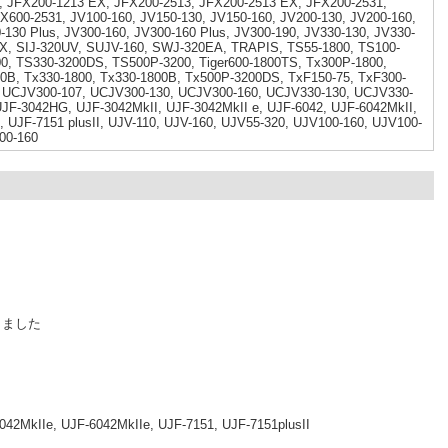
, JFX200-1213 EX, JFX200-2513, JFX200-2513 EX, JFX200-2531,
X600-2531, JV100-160, JV150-130, JV150-160, JV200-130, JV200-160,
-130 Plus, JV300-160, JV300-160 Plus, JV300-190, JV330-130, JV330-
LX, SIJ-320UV, SUJV-160, SWJ-320EA, TRAPIS, TS55-1800, TS100-
0, TS330-3200DS, TS500P-3200, Tiger600-1800TS, Tx300P-1800,
0B, Tx330-1800, Tx330-1800B, Tx500P-3200DS, TxF150-75, TxF300-
, UCJV300-107, UCJV300-130, UCJV300-160, UCJV330-130, UCJV330-
UJF-3042HG, UJF-3042MkII, UJF-3042MkII e, UJF-6042, UJF-6042MkII,
, UJF-7151 plusII, UJV-110, UJV-160, UJV55-320, UJV100-160, UJV100-
00-160
しました
042MkIIe, UJF-6042MkIIe, UJF-7151, UJF-7151plusII