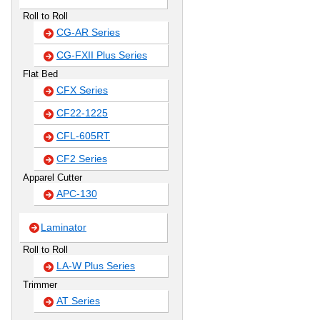
Roll to Roll
CG-AR Series
CG-FXII Plus Series
Flat Bed
CFX Series
CF22-1225
CFL-605RT
CF2 Series
Apparel Cutter
APC-130
Laminator
Roll to Roll
LA-W Plus Series
Trimmer
AT Series