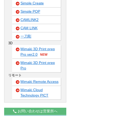
Simple Create
Simple POP
CAMLINK2
CAM LINK
一刀彫
3D
Mimaki 3D Print prep
Pro ver2.0
NEW
Mimaki 3D Print prep
Pro
リモート
Mimaki Remote Access
Mimaki Cloud
Technology PICT
お問い合わせは営業所へ