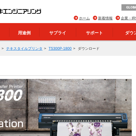
GLOBA
ホーム
新着情報
企業・I
用途例
サプライ
サポート
ダウ
テキスタイルプリンタ
TS300P-1800
ダウンロード