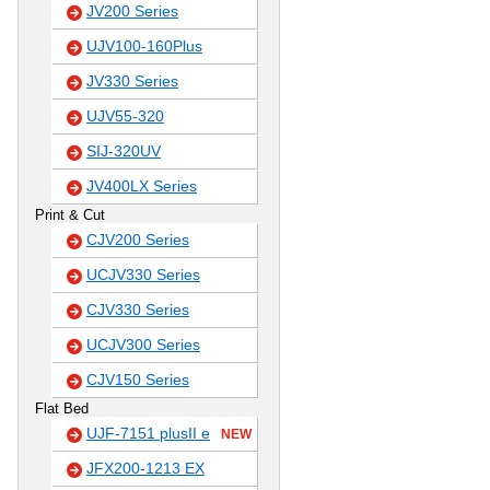
JV200 Series
UJV100-160Plus
JV330 Series
UJV55-320
SIJ-320UV
JV400LX Series
Print & Cut
CJV200 Series
UCJV330 Series
CJV330 Series
UCJV300 Series
CJV150 Series
Flat Bed
UJF-7151 plusII e
NEW
JFX200-1213 EX