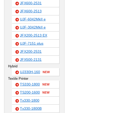
JFX600-2531
JFX600-2513
UJF-6042MkII e
UJF-3042MkII e
JFX200-2513 EX
UJF-7151 plus
JFX200-2531
JFX500-2131
Hybrid
UJ330H-160
NEW
Textile Printer
TS330-1800
NEW
TS200-1600
NEW
Tx330-1800
Tx330-1800B