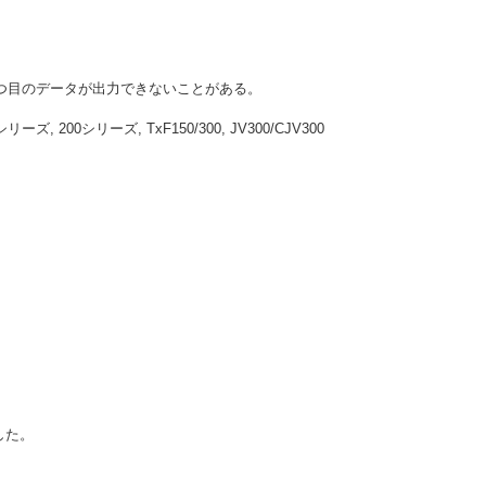
2つ目のデータが出力できないことがある。
, 200シリーズ, TxF150/300, JV300/CJV300
した。