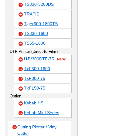
TS330-3200DS
TRAPIS
Tiger600-1800TS
TS330-1600
TS55-1800
DTF Printer (Direct-to-Film）
UJV300DTF-75
NEW
TxF300-1600
TxF300-75
TxF150-75
Option
Kebab HS
Kebab MkII Series
Cutting Plotter / Vinyl
Cutter