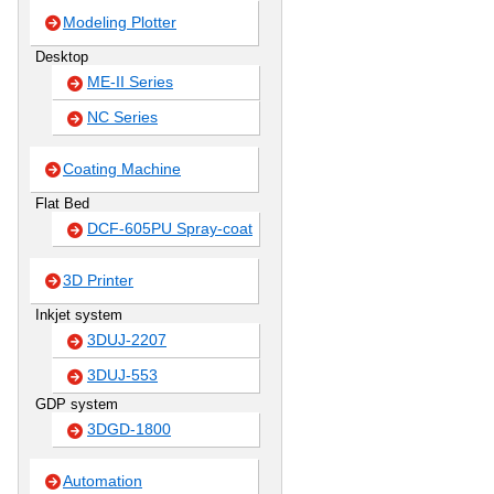
Modeling Plotter
Desktop
ME-II Series
NC Series
Coating Machine
Flat Bed
DCF-605PU Spray-coat
3D Printer
Inkjet system
3DUJ-2207
3DUJ-553
GDP system
3DGD-1800
Automation