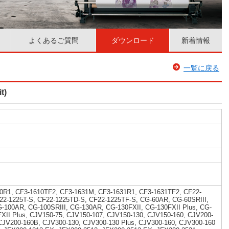
よくあるご質問
ダウンロード
新着情報
一覧に戻る
t)
0R1, CF3-1610TF2, CF3-1631M, CF3-1631R1, CF3-1631TF2, CF22-
22-1225T-S, CF22-1225TD-S, CF22-1225TF-S, CG-60AR, CG-60SRIII,
G-100AR, CG-100SRIII, CG-130AR, CG-130FXII, CG-130FXII Plus, CG-
FXII Plus, CJV150-75, CJV150-107, CJV150-130, CJV150-160, CJV200-
CJV200-160B, CJV300-130, CJV300-130 Plus, CJV300-160, CJV300-160