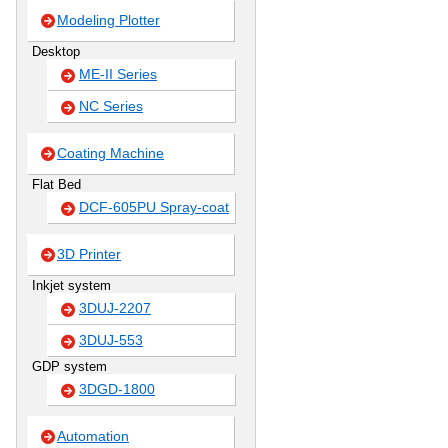
Modeling Plotter
Desktop
ME-II Series
NC Series
Coating Machine
Flat Bed
DCF-605PU Spray-coat
3D Printer
Inkjet system
3DUJ-2207
3DUJ-553
GDP system
3DGD-1800
Automation