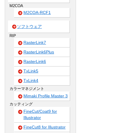
M2COA
M2COA-RCF1
ソフトウェア
RIP
RasterLink7
RasterLink6Plus
RasterLink6
TxLink5
TxLink4
カラーマネジメント
Mimaki Profile Master 3
カッティング
FineCut/Coat9 for
Illustrator
FineCut8 for Illustrator