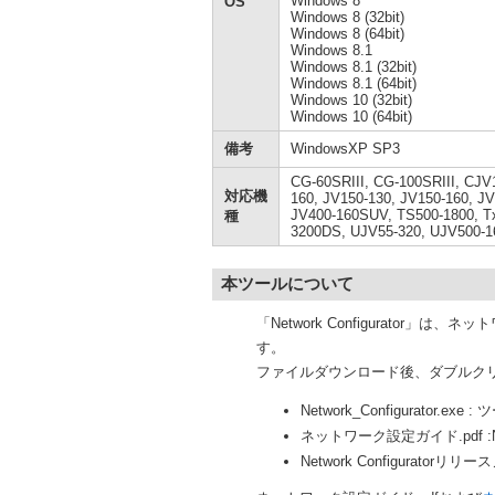
Windows 8
OS
Windows 8 (32bit)
Windows 8 (64bit)
Windows 8.1
Windows 8.1 (32bit)
Windows 8.1 (64bit)
Windows 10 (32bit)
Windows 10 (64bit)
備考
WindowsXP SP3
CG-60SRIII, CG-100SRIII, CJV
対応機
160, JV150-130, JV150-160, J
JV400-160SUV, TS500-1800, T
種
3200DS, UJV55-320, UJV500-1
本ツールについて
「Network Configurato
す。
ファイルダウンロード後、ダブルク
Network_Configurator.exe 
ネットワーク設定ガイド.pdf :Ne
Network Configuratorリリー