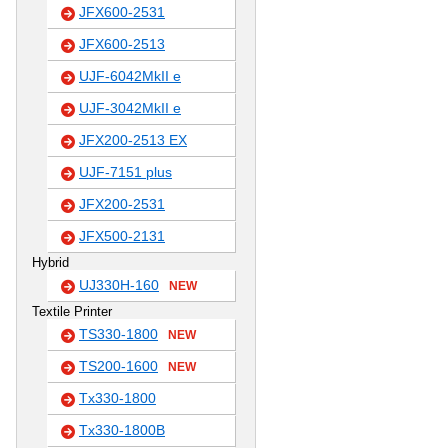
JFX600-2531
JFX600-2513
UJF-6042MkII e
UJF-3042MkII e
JFX200-2513 EX
UJF-7151 plus
JFX200-2531
JFX500-2131
Hybrid
UJ330H-160
NEW
Textile Printer
TS330-1800
NEW
TS200-1600
NEW
Tx330-1800
Tx330-1800B