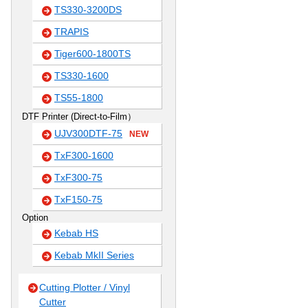
TS330-3200DS
TRAPIS
Tiger600-1800TS
TS330-1600
TS55-1800
DTF Printer (Direct-to-Film）
UJV300DTF-75
NEW
TxF300-1600
TxF300-75
TxF150-75
Option
Kebab HS
Kebab MkII Series
Cutting Plotter / Vinyl
Cutter