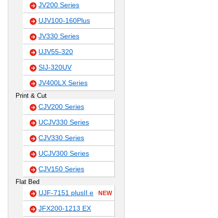
JV200 Series
UJV100-160Plus
JV330 Series
UJV55-320
SIJ-320UV
JV400LX Series
Print & Cut
CJV200 Series
UCJV330 Series
CJV330 Series
UCJV300 Series
CJV150 Series
Flat Bed
UJF-7151 plusII e
NEW
JFX200-1213 EX