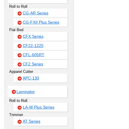
Roll to Roll
CG-AR Series
CG-FXII Plus Series
Flat Bed
CFX Series
CF22-1225
CFL-605RT
CF2 Series
Apparel Cutter
APC-130
Laminator
Roll to Roll
LA-W Plus Series
Trimmer
AT Series