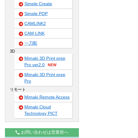
Simple Create
Simple POP
CAMLINK2
CAM LINK
一刀彫
3D
Mimaki 3D Print prep
Pro ver2.0
NEW
Mimaki 3D Print prep
Pro
リモート
Mimaki Remote Access
Mimaki Cloud
Technology PICT
お問い合わせは営業所へ