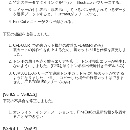
特定のデータでタイリングを行うと、Illustratorがフリーズする。
レイヤーの中に表示・非表示にしているパスが含まれているデータ
を選択プロットすると、Illustratorがフリーズする。
FineCutメニューが２つ登録される。
下記の機能を改善しました。
CFL-605RTでの裏カット機能の改善(CFL-605RTのみ)
裏カットの操作性を向上するため、裏カットのUIと仕様を変更しま
した。
トンボの周りを赤く塗るエリアを広げ、トンボ検出エラーが発生し
ないようにしました。(CF3を除くトンボ検出機能付きモデルのみ)
CJV300/150シリーズで連続トンボカット時に行毎カットができる
ようになりました。 但し、コピーした場合の行毎カットはできま
せん。(CJV300/150シリーズのみ)
[Ver8.5 → Ver8.5.2]
下記の不具合を修正しました。
オンライン・インフォメーションで、FineCut8の最新情報を取得す
ることができない
[Ver8.4.1 → Ver8.5]