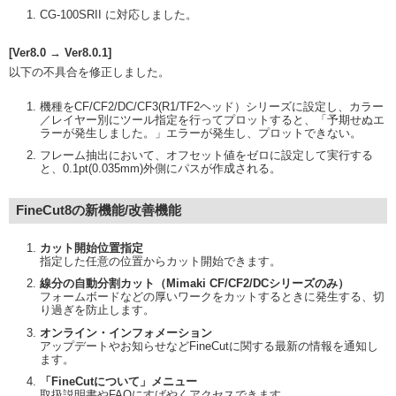
CG-100SRII に対応しました。
[Ver8.0 → Ver8.0.1]
以下の不具合を修正しました。
機種をCF/CF2/DC/CF3(R1/TF2ヘッド）シリーズに設定し、カラー
／レイヤー別にツール指定を行ってプロットすると、「予期せぬエ
ラーが発生しました。」エラーが発生し、プロットできない。
フレーム抽出において、オフセット値をゼロに設定して実行する
と、0.1pt(0.035mm)外側にパスが作成される。
FineCut8の新機能/改善機能
カット開始位置指定
指定した任意の位置からカット開始できます。
線分の自動分割カット（Mimaki CF/CF2/DCシリーズのみ）
フォームボードなどの厚いワークをカットするときに発生する、切
り過ぎを防止します。
オンライン・インフォメーション
アップデートやお知らせなどFineCutに関する最新の情報を通知し
ます。
「FineCutについて」メニュー
取扱説明書やFAQにすばやくアクセスできます。