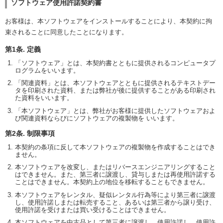
ソフトウェア使用許諾契約書
お客様は、本ソフトウェアをインストールすることにより、本契約に拘
束されることに同意したことになります。
第1条. 定義
「ソフトウェア」とは、本契約書とともに提供されるコンピュータプ
ログラムをいいます。
「関連資料」とは、本ソフトウェアとともに提供されるテキストデー
タを印刷された資料、または弊社が後に提供することがある印刷され
た資料をいいます。
「本ソフトウェア」とは、弊社がお客様に提供したソフトウェアおよ
び関連資料ならびにソフトウェアの複製物を いいます。
第2条. 制限事項
本契約の条項に反して本ソフトウェアの複製物を作成することはでき
ません。
本ソフトウェアを改変し、またはリバースエンジニアリングすること
はできません。また、第三者に譲渡し、貸与しまたは再使用許諾する
ことはできません。本契約上の地位を移転することもできません。
本ソフトウェアをレンタル、疑似レンタル行為等により第三者に譲渡
し、使用許諾しまたは転売すること、あるいは第三者から譲り受け、
使用許諾を受けまたは買い受けることはできません。
本ソフトウェアを中古品として第三者に譲渡し、使用許諾し、使用許