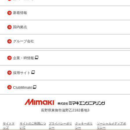
新着情報
国内拠点
グループ会社
企業・IR情報
採用サイト
ClubMimaki
長野県東御市滋野乙2182番地3
サイトマ
サイトのご利用につ
プライバシーポリ
クッキーポリ
ソーシャルメディアポ
ップ
いて
シー
シー
リシー