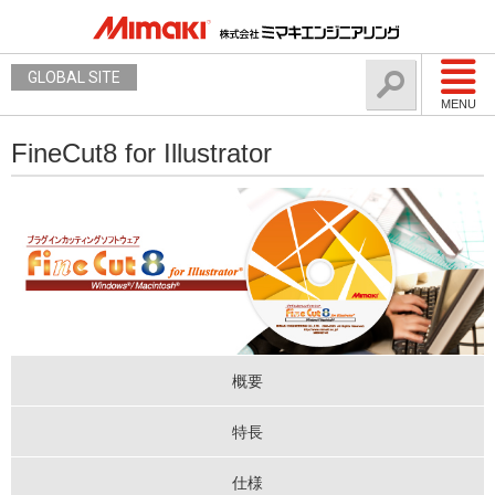
GLOBAL SITE
MENU
FineCut8 for Illustrator
概要
特長
仕様