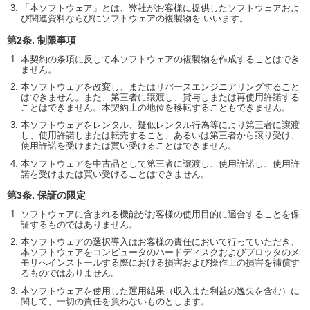
「本ソフトウェア」とは、弊社がお客様に提供したソフトウェアおよ
び関連資料ならびにソフトウェアの複製物を いいます。
第2条. 制限事項
本契約の条項に反して本ソフトウェアの複製物を作成することはでき
ません。
本ソフトウェアを改変し、またはリバースエンジニアリングすること
はできません。また、第三者に譲渡し、貸与しまたは再使用許諾する
ことはできません。本契約上の地位を移転することもできません。
本ソフトウェアをレンタル、疑似レンタル行為等により第三者に譲渡
し、使用許諾しまたは転売すること、あるいは第三者から譲り受け、
使用許諾を受けまたは買い受けることはできません。
本ソフトウェアを中古品として第三者に譲渡し、使用許諾し、使用許
諾を受けまたは買い受けることはできません。
第3条. 保証の限定
ソフトウェアに含まれる機能がお客様の使用目的に適合することを保
証するものではありません。
本ソフトウェアの選択導入はお客様の責任において行っていただき、
本ソフトウェアをコンピュータのハードディスクおよびプロッタのメ
モリへインストールする際における損害および操作上の損害を補償す
るものではありません。
本ソフトウェアを使用した運用結果（収入また利益の逸失を含む）に
関して、一切の責任を負わないものとします。