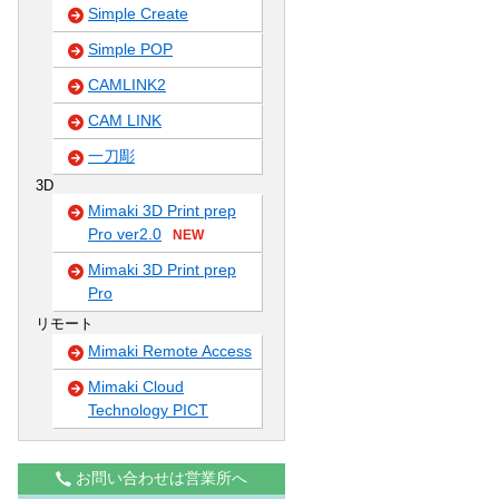
Simple Create
Simple POP
CAMLINK2
CAM LINK
一刀彫
3D
Mimaki 3D Print prep
Pro ver2.0
NEW
Mimaki 3D Print prep
Pro
リモート
Mimaki Remote Access
Mimaki Cloud
Technology PICT
お問い合わせは営業所へ