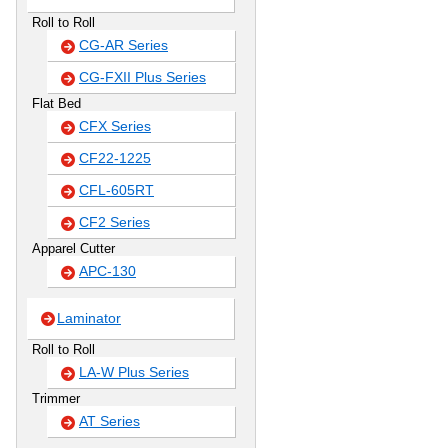
Roll to Roll
CG-AR Series
CG-FXII Plus Series
Flat Bed
CFX Series
CF22-1225
CFL-605RT
CF2 Series
Apparel Cutter
APC-130
Laminator
Roll to Roll
LA-W Plus Series
Trimmer
AT Series