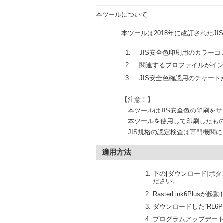
本ツールについて
本ツールは2018年に改訂されたJIS安全色
JIS安全色印刷用のカラーコ
関連するプロファイルがインポ
JIS安全色確認用のチャート
【注意！】
本ツールはJIS安全色の印刷をサポ
本ツールを使用して印刷したものに対し
JIS規格の認定検査は専門機関にご
適用方法
下の[ダウンロード]ボタンを
ださい。
RasterLink6Pl
ダウンロードした“RL6Plu
プログラムアップデー