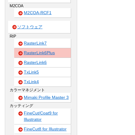
M2COA
M2COA-RCF1
ソフトウェア
RIP
RasterLink7
RasterLink6Plus
RasterLink6
TxLink5
TxLink4
カラーマネジメント
Mimaki Profile Master 3
カッティング
FineCut/Coat9 for
Illustrator
FineCut8 for Illustrator