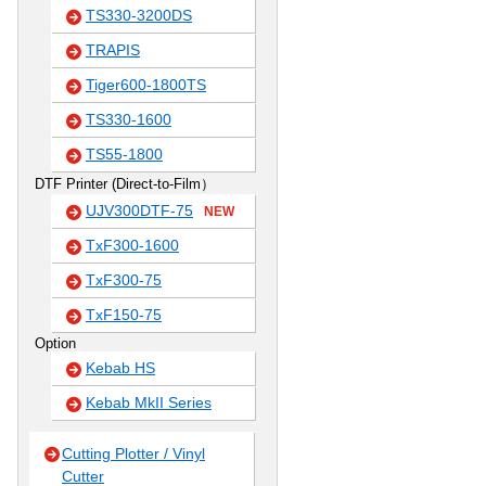
TS330-3200DS
TRAPIS
Tiger600-1800TS
TS330-1600
TS55-1800
DTF Printer (Direct-to-Film）
UJV300DTF-75
NEW
TxF300-1600
TxF300-75
TxF150-75
Option
Kebab HS
Kebab MkII Series
Cutting Plotter / Vinyl
Cutter