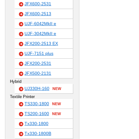
JFX600-2531
JFX600-2513
UJF-6042MkII e
UJF-3042MkII e
JFX200-2513 EX
UJF-7151 plus
JFX200-2531
JFX500-2131
Hybrid
UJ330H-160
NEW
Textile Printer
TS330-1800
NEW
TS200-1600
NEW
Tx330-1800
Tx330-1800B