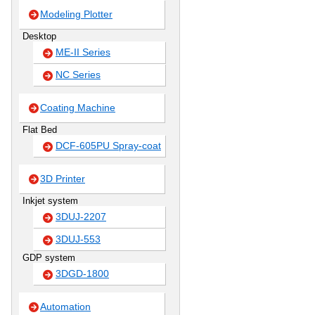
Modeling Plotter
Desktop
ME-II Series
NC Series
Coating Machine
Flat Bed
DCF-605PU Spray-coat
3D Printer
Inkjet system
3DUJ-2207
3DUJ-553
GDP system
3DGD-1800
Automation