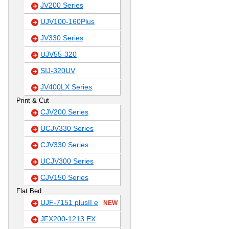
JV200 Series
UJV100-160Plus
JV330 Series
UJV55-320
SIJ-320UV
JV400LX Series
Print & Cut
CJV200 Series
UCJV330 Series
CJV330 Series
UCJV300 Series
CJV150 Series
Flat Bed
UJF-7151 plusII e
NEW
JFX200-1213 EX