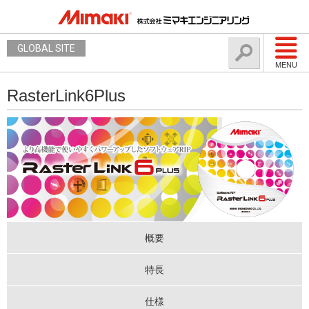
GLOBAL SITE
MENU
RasterLink6Plus
概要
特長
仕様