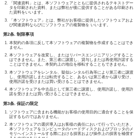
「関連資料」とは、本ソフトウェアとともに提供されるテキストデー
タを印刷された資料、または弊社が後に提供することがある印刷され
た資料をいいます。
「本ソフトウェア」とは、弊社がお客様に提供したソフトウェアおよ
び関連資料ならびにソフトウェアの複製物を いいます。
第2条. 制限事項
本契約の条項に反して本ソフトウェアの複製物を作成することはでき
ません。
本ソフトウェアを改変し、またはリバースエンジニアリングすること
はできません。また、第三者に譲渡し、貸与しまたは再使用許諾する
ことはできません。本契約上の地位を移転することもできません。
本ソフトウェアをレンタル、疑似レンタル行為等により第三者に譲渡
し、使用許諾しまたは転売すること、あるいは第三者から譲り受け、
使用許諾を受けまたは買い受けることはできません。
本ソフトウェアを中古品として第三者に譲渡し、使用許諾し、使用許
諾を受けまたは買い受けることはできません。
第3条. 保証の限定
ソフトウェアに含まれる機能がお客様の使用目的に適合することを保
証するものではありません。
本ソフトウェアの選択導入はお客様の責任において行っていただき、
本ソフトウェアをコンピュータのハードディスクおよびプロッタのメ
モリへインストールする際における損害および操作上の損害を補償す