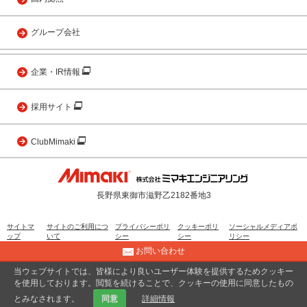
グループ会社
企業・IR情報
採用サイト
ClubMimaki
長野県東御市滋野乙2182番地3
サイトマ
サイトのご利用につ
プライバシーポリ
クッキーポリ
ソーシャルメディアポ
ップ
いて
シー
シー
リシー
お問い合わせ
当ウェブサイトでは、皆様により良いユーザー体験を提供するためクッキー
© 2001 MIMAKI ENGINEERING CO., LTD.
を使用しております。閲覧を続けることで、クッキーの使用に同意したもの
とみなされます。
同意
詳細情報