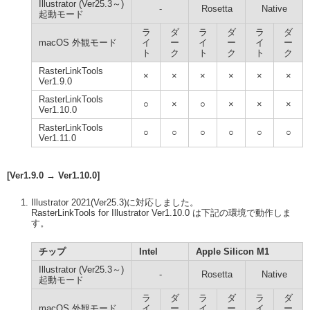
Illustrator (Ver25.3～)
-
Rosetta
Native
起動モード
ラ
ダ
ラ
ダ
ラ
ダ
macOS 外観モード
イ
ー
イ
ー
イ
ー
ト
ク
ト
ク
ト
ク
RasterLinkTools
×
×
×
×
×
×
Ver1.9.0
RasterLinkTools
○
×
○
×
×
×
Ver1.10.0
RasterLinkTools
○
○
○
○
○
○
Ver1.11.0
[Ver1.9.0 → Ver1.10.0]
Illustrator 2021(Ver25.3)に対応しました。
RasterLinkTools for Illustrator Ver1.10.0 は下記の環境で動作しま
す。
チップ
Intel
Apple Silicon M1
Illustrator (Ver25.3～)
-
Rosetta
Native
起動モード
ラ
ダ
ラ
ダ
ラ
ダ
macOS 外観モード
イ
ー
イ
ー
イ
ー