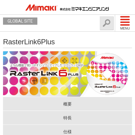
GLOBAL SITE
MENU
RasterLink6Plus
概要
特長
仕様