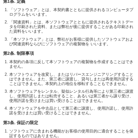
第1条. 定義
「ソフトウェア」とは、本契約書とともに提供されるコンピュータプ
ログラムをいいます。
「関連資料」とは、本ソフトウェアとともに提供されるテキストデー
タを印刷された資料、または弊社が後に提供することがある印刷され
た資料をいいます。
「本ソフトウェア」とは、弊社がお客様に提供したソフトウェアおよ
び関連資料ならびにソフトウェアの複製物を いいます。
第2条. 制限事項
本契約の条項に反して本ソフトウェアの複製物を作成することはでき
ません。
本ソフトウェアを改変し、またはリバースエンジニアリングすること
はできません。また、第三者に譲渡し、貸与しまたは再使用許諾する
ことはできません。本契約上の地位を移転することもできません。
本ソフトウェアをレンタル、疑似レンタル行為等により第三者に譲渡
し、使用許諾しまたは転売すること、あるいは第三者から譲り受け、
使用許諾を受けまたは買い受けることはできません。
本ソフトウェアを中古品として第三者に譲渡し、使用許諾し、使用許
諾を受けまたは買い受けることはできません。
第3条. 保証の限定
ソフトウェアに含まれる機能がお客様の使用目的に適合することを保
証するものではありません。