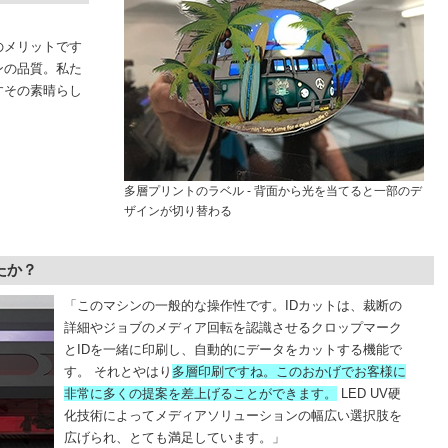
のメリットです
ンの品質。私た
すその素晴らし
多層プリントのラベル - 背面から光を当てると一部のデ
ザインが切り替わる
たか？
「このマシンの一般的な操作性です。IDカットは、裁断の
詳細やジョブのメディア回転を認識させるクロップマーク
とIDを一緒に印刷し、自動的にデータをカットする機能で
す。 それとやはり
多層印刷ですね。このおかげでお客様に
非常に多くの提案を差上げることができます。
LED UV硬
化技術によってメディアソリューションの幅広い選択肢を
広げられ、とても満足しています。」