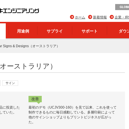
GLOBA
ホーム
新着情報
企業・I
用途例
サプライ
サポート
ダウ
ar Signs & Designs（オーストラリア）
igns（オーストラリア）
サイン
改善
品に投資した
最初のデモ（UCJV300-160）を見て以来、これを使って
していた。
制作できるものに毎日感動している。多層印刷によって
他のサインショップよりもプリントビジネスが広がっ
た。