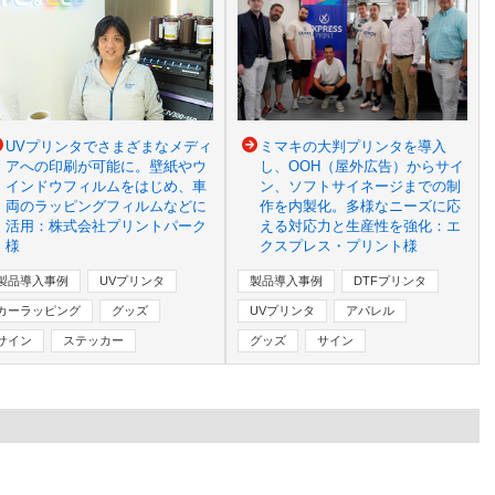
UVプリンタでさまざまなメディ
ミマキの大判プリンタを導入
アへの印刷が可能に。壁紙やウ
し、OOH（屋外広告）からサイ
インドウフィルムをはじめ、車
ン、ソフトサイネージまでの制
両のラッピングフィルムなどに
作を内製化。多様なニーズに応
活用：株式会社プリントパーク
える対応力と生産性を強化：エ
様
クスプレス・プリント様
製品導入事例
UVプリンタ
製品導入事例
DTFプリンタ
カーラッピング
グッズ
UVプリンタ
アパレル
サイン
ステッカー
グッズ
サイン