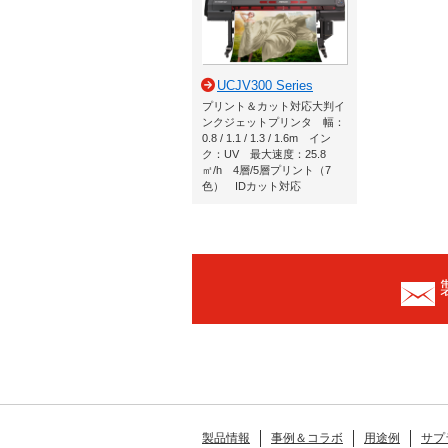
UCJV300 Series
プリント＆カット対応大判イ
ンクジェットプリンタ 幅：
0.8 / 1.1 / 1.3 / 1.6m イン
ク：UV 最大速度：25.8
㎡/h 4層/5層プリント（7
色） IDカット対応
製品情報
事例＆コラボ
用途例
サプ