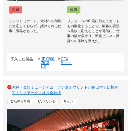
課題
改善
リジッド（ボード）素材への印刷
リジッドへの印刷に加えてカット
に対応しておらず、請けられる仕
も内製化することで、顧客の要望
事に限界があった。
へ柔軟に応えることが可能に。仕
事の幅が広がり、新規ビジネス獲
得への体制を整えた。
導入した製品
JFX200-
CFX
2513
Series
EX
沖縄・金魚ミュージアム デジタルプリントが創出する幻想空
間：リノアークス株式会社様
製品導入事例
UVプリンタ
サイン