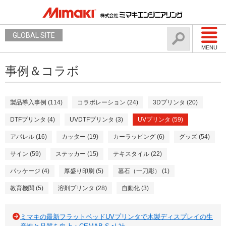
GLOBAL SITE
MENU
事例＆コラボ
製品導入事例 (114)
コラボレーション (24)
3Dプリンタ (20)
DTFプリンタ (4)
UVDTFプリンタ (3)
UVプリンタ (59)
アパレル (16)
カッター (19)
カーラッピング (6)
グッズ (54)
サイン (59)
ステッカー (15)
テキスタイル (22)
パッケージ (4)
厚盛り印刷 (5)
墓石（一刀彫） (1)
教育機関 (5)
溶剤プリンタ (28)
自動化 (3)
ミマキの最新フラットベッドUVプリンタで木製ディスプレイの生