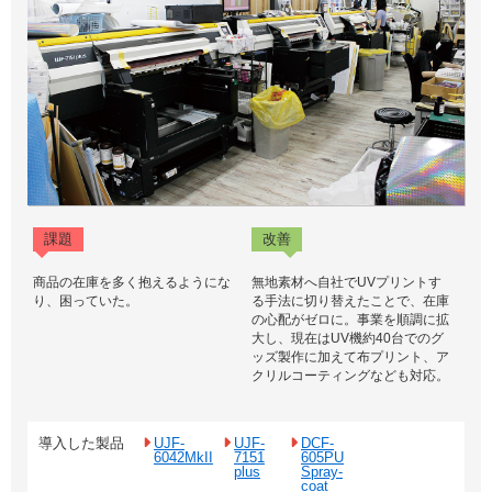
課題
改善
商品の在庫を多く抱えるようにな
無地素材へ自社でUVプリントす
り、困っていた。
る手法に切り替えたことで、在庫
の心配がゼロに。事業を順調に拡
大し、現在はUV機約40台でのグ
ッズ製作に加えて布プリント、ア
クリルコーティングなども対応。
導入した製品
UJF-
UJF-
DCF-
6042MkII
7151
605PU
plus
Spray-
coat