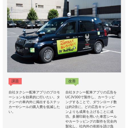
課題
改善
自社タクシー配車アプリのプロモ
自社タクシー配車アプリの広告を
ーションを効果的に行いたい。タ
UCJV300で製作し、カーラッピ
クシーの車内外に掲出するステッ
ングすることで、ダウンロード数
カーやシールの購入費を低減した
は約2倍に。どの広告キャンペー
い。
ンよりも成果を上げることに成
功。多層印刷を用いた車窓シール
やカーラッピングの製作を完全内
製化し、社内外の依頼を請け負