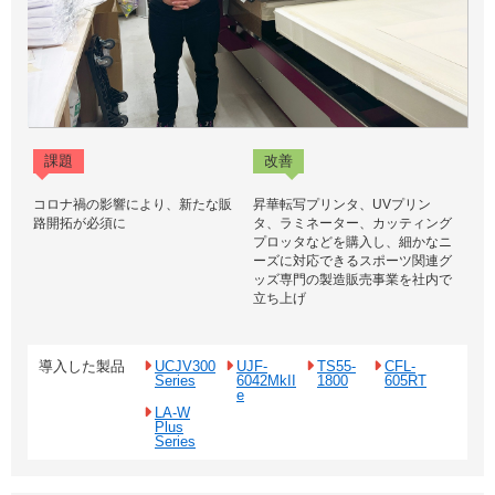
課題
改善
コロナ禍の影響により、新たな販
昇華転写プリンタ、UVプリン
路開拓が必須に
タ、ラミネーター、カッティング
プロッタなどを購入し、細かなニ
ーズに対応できるスポーツ関連グ
ッズ専門の製造販売事業を社内で
立ち上げ
導入した製品
UCJV300
UJF-
TS55-
CFL-
Series
6042MkII
1800
605RT
e
LA-W
Plus
Series