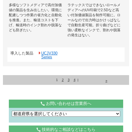
多様なソフトメディアで高付加価
ラテックスではできないロールメ
値の製品を生み出したい。環境に
ディアへのUV印刷で2.5Dなど高
配慮しつつ作業の省力化と自動化
い付加価値製品を制作可能に。ロ
を推進。また、輸送コストを下
ールなので出力時はかけっぱなし
げ、輸送時のインク割れや脱落な
で自動生産可能。折り曲げなどに
ども防ぎたい。
強い柔軟なインクで、割れや脱落
の発生はない。
導入した製品
UCJV330
Series
1
2
3
4
|
»
お問い合わせは営業所へ
技術的なご相談などはこちら