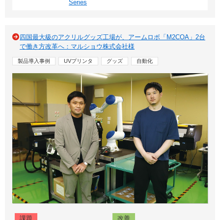
Series
四国最大級のアクリルグッズ工場が、アームロボ「M2COA」2台
で働き方改革へ：マルショウ株式会社様
製品導入事例
UVプリンタ
グッズ
自動化
課題
改善