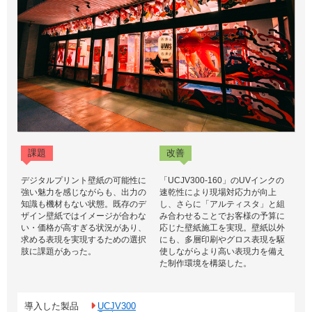
課題
改善
デジタルプリント壁紙の可能性に
「UCJV300-160」のUVインクの
強い魅力を感じながらも、出力の
速乾性により現場対応力が向上
知識も機材もない状態。既存のデ
し、さらに「アルティスタ」と組
ザイン壁紙ではイメージが合わな
み合わせることでお客様の予算に
い・価格が高すぎる状況があり、
応じた壁紙施工を実現。壁紙以外
求める表現を実現するための選択
にも、多層印刷やグロス表現を駆
肢に課題があった。
使しながらより高い表現力を備え
た制作環境を構築した。
導入した製品
UCJV300