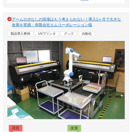
アームロボなしの現場はもう考えられない！導入1ヶ月で大きな
改善を実感：有限会社エムコーポレーション様
製品導入事例
UVプリンタ
グッズ
自動化
課題
改善