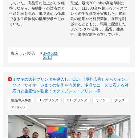
っていた。高品質な仕上がりを維
削減。最大200㎡/hの高速印刷に
持しながら、短納期への対応力と
より、1日500台を超えるディスプ
生産効率を高め、環境負荷も低減
レイの生産体制を実現した。接着
できる生産体制の構築が求められ
剤の使用や材料廃棄物、在庫を削
ていた。
減するとともに、環境に配慮した
UVインクを活用し、品質、生産
性、環境配慮を両立している。
導入した製品
JFX600-
2513
ミマキの大判プリンタを導入し、OOH（屋外広告）からサイン、
ソフトサイネージまでの制作を内製化。多様なニーズに応える対
応力と生産性を強化：エクスプレス・プリント様
製品導入事例
UVプリンタ
DTFプリンタ
サイン
グッズ
アパレル