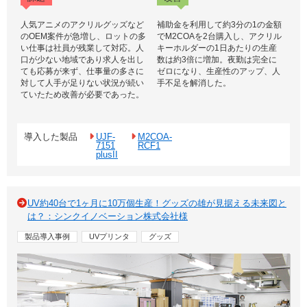
人気アニメのアクリルグッズなど
補助金を利用して約3分の1の金額
のOEM案件が急増し、ロットの多
でM2COAを2台購入し、アクリル
い仕事は社員が残業して対応。人
キーホルダーの1日あたりの生産
口が少ない地域であり求人を出し
数は約3倍に増加。夜勤は完全に
ても応募が来ず、仕事量の多さに
ゼロになり、生産性のアップ、人
対して人手が足りない状況が続い
手不足を解消した。
ていたため改善が必要であった。
導入した製品
UJF-
M2COA-
7151
RCF1
plusII
UV約40台で1ヶ月に10万個生産！グッズの雄が見据える未来図と
は？：シンクイノベーション株式会社様
製品導入事例
UVプリンタ
グッズ