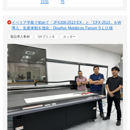
2131
75
イベリア半島で初めて「JFX200-2513 EX」と「CFX-2513」をW
導入。生産体制を強化：Diseños Metálicos Ferrum S.L.U.様
製品導入事例
UVプリンタ
カッター