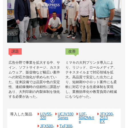
課題
改善
広告分野で事業を拡大する中、サ
ミマキの大判プリンタ導入によ
イン、ソフトサイネージ、カスタ
り、リジッド、ロールメディア、
ムウェア、販促物など幅広い案件
テキスタイルまで対応領域を拡
への対応力強化が求められてい
大。高品質で安定した出力によ
た。従来設備では品質や色の安定
り、短納期や小ロット案件にも柔
性、連続稼働時の信頼性に課題が
軟に対応できる生産体制を実現
あり、大判印刷の内製体制を強化
し、業務効率化や教育負荷の軽減
する必要があった。
にもつながった。
導入した製品
UJV55-
UCJV330
UJF-
JFX200-
320
Series
6042MkII
2513
e
EX
JFX500-
TxF300-