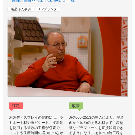
産性と品質を向上：CEMAB S.r.l.社
製品導入事例
UVプリンタ
課題
改善
木製ディスプレイの装飾には、ラ
JFX600-2513の導入により、平滑
ミネート材や塩ビシート、接着剤
面から凹凸のある木材まで、高精
を使用する複数の工程が必要で、
細なグラフィックを直接印刷でき
コストや生産時間の増加につなが
るようになり、従来の加飾工程を