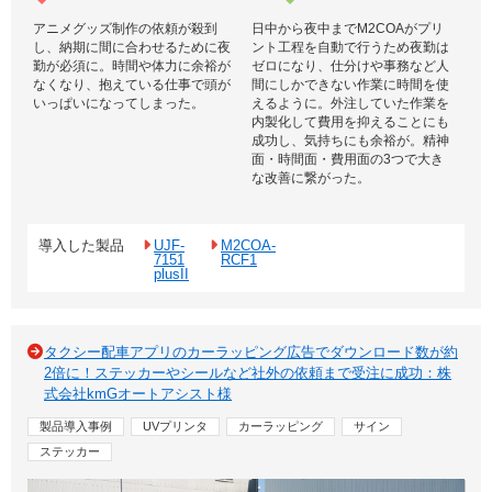
アニメグッズ制作の依頼が殺到
日中から夜中までM2COAがプリ
し、納期に間に合わせるために夜
ント工程を自動で行うため夜勤は
勤が必須に。時間や体力に余裕が
ゼロになり、仕分けや事務など人
なくなり、抱えている仕事で頭が
間にしかできない作業に時間を使
いっぱいになってしまった。
えるように。外注していた作業を
内製化して費用を抑えることにも
成功し、気持ちにも余裕が。精神
面・時間面・費用面の3つで大き
な改善に繋がった。
導入した製品
UJF-
M2COA-
7151
RCF1
plusII
タクシー配車アプリのカーラッピング広告でダウンロード数が約
2倍に！ステッカーやシールなど社外の依頼まで受注に成功：株
式会社kmGオートアシスト様
製品導入事例
UVプリンタ
カーラッピング
サイン
ステッカー