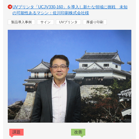
UVプリンタ「UCJV330-160」を導入し新たな領域に挑戦 未知
の可能性あるマシン：佐川印刷株式会社様
製品導入事例
サイン
UVプリンタ
厚盛り印刷
課題
改善