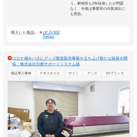
う。耐候性も3年経過したが問題
なく、今後は事業所の内装演出に
も意欲。
導入した製品
UCJV300
Series
コロナ禍をバネにグッズ製造販売事業を立ち上げ新たな販路を開
拓：株式会社日創サポートシステム様
製品導入事例
テキスタイル
サイン
グッズ
UVプリンタ