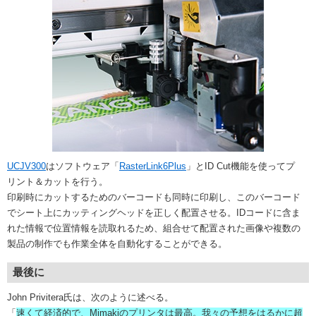
UCJV300
はソフトウェア「
RasterLink6Plus
」とID Cut機能を使ってプ
リント＆カットを行う。
印刷時にカットするためのバーコードも同時に印刷し、このバーコード
でシート上にカッティングヘッドを正しく配置させる。IDコードに含ま
れた情報で位置情報を読取れるため、組合せて配置された画像や複数の
製品の制作でも作業全体を自動化することができる。
最後に
John Privitera氏は、次のように述べる。
「
速くて経済的で、Mimakiのプリンタは最高。我々の予想をはるかに超