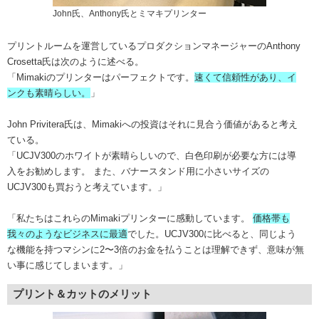
John氏、Anthony氏とミマキプリンター
プリントルームを運営しているプロダクションマネージャーのAnthony
Crosetta氏は次のように述べる。
「Mimakiのプリンターはパーフェクトです。
速くて信頼性があり、イ
ンクも素晴らしい。
」
John Privitera氏は、Mimakiへの投資はそれに見合う価値があると考え
ている。
「UCJV300のホワイトが素晴らしいので、白色印刷が必要な方には導
入をお勧めします。 また、バナースタンド用に小さいサイズの
UCJV300も買おうと考えています。」
「私たちはこれらのMimakiプリンターに感動しています。
価格帯も
我々のようなビジネスに最適
でした。UCJV300に比べると、同じよう
な機能を持つマシンに2〜3倍のお金を払うことは理解できず、意味が無
い事に感じてしまいます。」
プリント＆カットのメリット