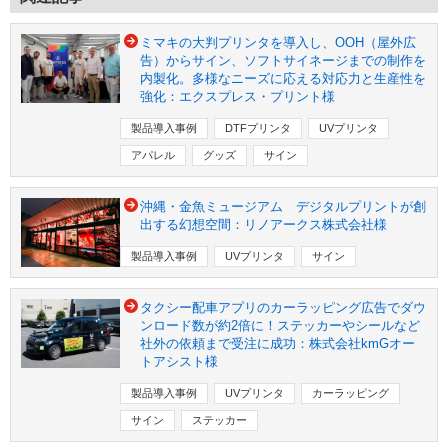
ミマキの大判プリンタを導入し、OOH（屋外広
告）からサイン、ソフトサイネージまでの制作を
内製化。多様なニーズに応える対応力と生産性を
強化：エクスプレス・プリント様
製品導入事例
DTFプリンタ
UVプリンタ
アパレル
グッズ
サイン
沖縄・金魚ミュージアム デジタルプリントが創
出する幻想空間：リノアークス株式会社様
製品導入事例
UVプリンタ
サイン
タクシー配車アプリのカーラッピング広告でダウ
ンロード数が約2倍に！ステッカーやシールなど
社外の依頼まで受注に成功：株式会社kmGオー
トアシスト様
製品導入事例
UVプリンタ
カーラッピング
サイン
ステッカー