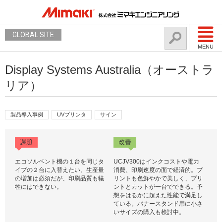
GLOBAL SITE
MENU
Display Systems Australia（オーストラ
リア）
製品導入事例
UVプリンタ
サイン
課題
改善
エコソルベント機の１台を同じタ
UCJV300はインクコストや電力
イプの２台に入替えたい。生産量
消費、印刷速度の面で経済的。プ
の増加は必須だが、印刷品質も犠
リントも色鮮やかで美しく、プリ
牲にはできない。
ントとカットが一台でできる。予
想をはるかに超えた性能で満足し
ている。バナースタンド用に小さ
いサイズの購入も検討中。