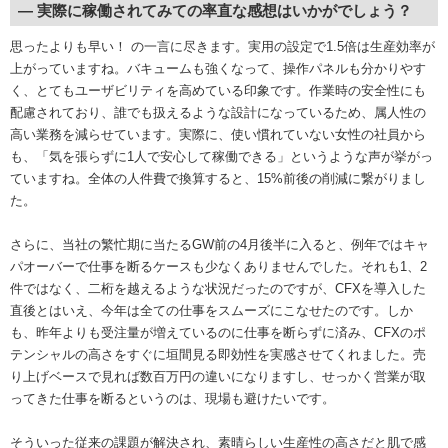
― 実際に稼働されてみての率直な感想はいかがでしょう？
思ったよりも早い！ の一言に尽きます。実用の設定で1.5倍は生産効率が
上がっていますね。バキュームも強くなって、操作パネルも分かりやす
く、とてもユーザビリティを高めている印象です。作業時の安全性にも
配慮されており、誰でも扱えるような設計になっているため、属人性の
高い業務を減らせています。実際に、使い慣れていない女性の社員から
も、「気を張らずに1人で安心して稼働できる」というような声が挙がっ
ていますね。全体の人件費で換算すると、15%前後の削減に繋がりまし
た。
さらに、当社の繁忙期に当たるGW前の4月後半に入ると、例年ではキャ
パオーバーで仕事を断るケースも少なくありませんでした。それも1、2
件ではなく、二桁を越えるような状況だったのですが、CFXを導入した
直後とはいえ、今年は全ての仕事をスムーズにこなせたのです。しか
も、昨年よりも受注量が増えているのに仕事を断らずに済み、CFXのポ
テンシャルの高さをすぐに垣間見る即効性を実感させてくれました。売
り上げベースで見れば数百万円の違いになりますし、せっかく営業が取
ってきた仕事を断るというのは、現場も避けたいです。
そういった従来の課題が解決され、素晴らしい生産性の高さだと肌で感