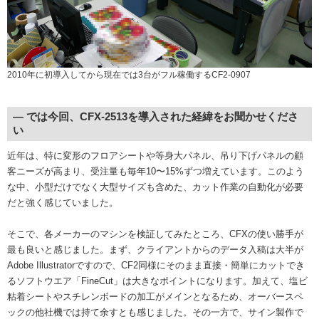
2010年に初導入してから現在では3台がフル稼働するCF2-0907
― では今回、CFX-2513を導入された経緯をお聞かせくださ
い
近年は、特に変形のフロアシートや等身大パネル、吊り下げパネルの顧
客ニーズが高まり、受注量も毎年10〜15%ずつ増えています。このよう
な中、小型だけでなく大型サイズも含めた、カット作業の自動化が必要
だと強く感じていました。
そこで、各メーカーのマシンを検証してみたところ、CFXの使い勝手が
最も良いと感じました。まず、クライアントからのデータ入稿は大半が
Adobe Illustratorですので、CF2同様にそのまま直接・簡単にカットでき
るソフトウエア「FineCut」は大きなポイントになります。加えて、塩ビ
粘着シートやスチレンボードの加工がメインとなるため、オーバースペ
ックの他社機では持て余すとも感じました。その一方で、サイン製作で