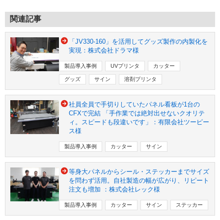
関連記事
「JV330-160」を活用してグッズ製作の内製化を
実現：株式会社ドラマ様
製品導入事例
UVプリンタ
カッター
グッズ
サイン
溶剤プリンタ
社員全員で手切りしていたパネル看板が1台の
CFXで完結 「手作業では絶対出せないクオリテ
ィ。スピードも段違いです」：有限会社ツーピー
ス様
製品導入事例
カッター
サイン
等身大パネルからシール・ステッカーまでサイズ
を問わず活用。自社製造の幅が広がり、リピート
注文も増加 ：株式会社レック様
製品導入事例
カッター
サイン
ステッカー