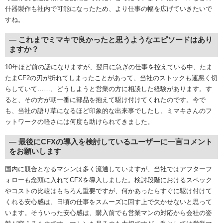
什器製作も社内で可能になったため、より仕事の幅を広げていきたいで
すね。
― これまでミマキで良かったと思うようなエピソードはあり
ますか？
10年ほど前の話になりますが、翌日に急ぎの仕事を控えている中、たま
たまCF2の刃が折れてしまったことがあって、当社のストックも運悪く切
らしていて……、どうしようと営業の方に相談した経験があります。す
ると、その方が朝一番に部品を抱えて駆け付けてくれたのです。今で
も、当社の語り草になるほど印象的な出来事でしたし、ミマキさんのフ
ットワークの軽さには何度も助けられてきました。
― 最後にCFXの導入を検討しているユーザーに一言コメント
をお願いします
国内に競合となるマシンは多く流通していますが、当社ではアフターフ
ォローも念頭に入れてCFXを導入しました。検討段階におけるスペック
やコストの比較はもちろん重要ですが、何かあったらすぐに駆け付けて
くれる安心感は、日頃の仕事をスムーズに回す上で欠かせないと思って
います。そういった安心感は、購入前でも営業マンの対応から会社の姿