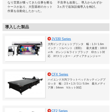
なり営業が獲ってきた仕事を断る
不良率も改善し、導入からわずか
ケースがあり、大型基材のカット
3ヵ月で追加設備導入を検討。
作業を自動化したかった。
導入した製品
JV330 Series
大判インクジェットプリンタ 幅：1.3 / 1.6m
インク：ソルベント（溶剤） 最大速度：100.0
㎡/h オレンジ＆ライトブラック IDカット対
応 XYスリッター・メディアチェンジャー
CFX Series
ハイエンド大判フラットベッドカッティングプ
ロッタ 幅：2.5 × 1.3 / 3.1 / 5.0m 最大メディ
ア厚：54mm Vカット対応
CF2 Series