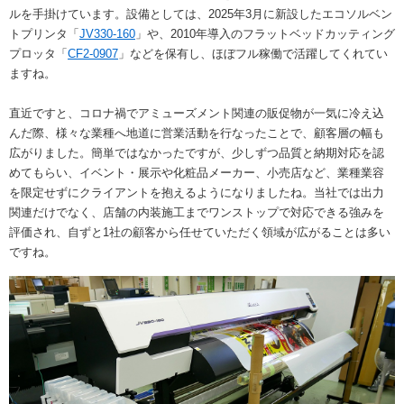
ルを手掛けています。設備としては、2025年3月に新設したエコソルベン
トプリンタ「
JV330-160
」や、2010年導入のフラットベッドカッティング
プロッタ「
CF2-0907
」などを保有し、ほぼフル稼働で活躍してくれてい
ますね。
直近ですと、コロナ禍でアミューズメント関連の販促物が一気に冷え込
んだ際、様々な業種へ地道に営業活動を行なったことで、顧客層の幅も
広がりました。簡単ではなかったですが、少しずつ品質と納期対応を認
めてもらい、イベント・展示や化粧品メーカー、小売店など、業種業容
を限定せずにクライアントを抱えるようになりましたね。当社では出力
関連だけでなく、店舗の内装施工までワンストップで対応できる強みを
評価され、自ずと1社の顧客から任せていただく領域が広がることは多い
ですね。