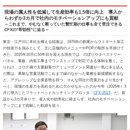
現場の属人性を低減して生産効率も1.5倍に向上 導入か
らわずか3カ月で社内のモチベーションアップにも貢献
～これまで、やむなく断っていた繫忙期の仕事も全て受注できる
CFXの"即効性"に迫る～
東京・江戸川に本社を構える稲進は、1976年の創業からラミネート加工
の技術力を強みとして、主に店舗内のメニューやPOPの制作を手掛けて
きた。2025年10月に50年目を迎える現在では、のぼりやタペストリー、
パネル、看板、内装工事までワンストップで対応できる体制を敷く。と
りわけ、コロナ禍で主要顧客のアミューズメント関連が一気に冷え込ん
だ際は、果敢な営業活動でこれまで縁のなかった業種を新規開拓するな
ど、アグレッシブな企業姿勢を持つ。そんな同社の営業力をより生かす
べく、現場の生産力を高めるために欠かせなかったのが今年（2025年）3
月に導入したフラットベッドカッティングプロッタ「
CFX-2513
」だ。新
設から3カ月余りで、省人化や効率化に留まらず、社内のモチベーション
アップにまで貢献した軌跡を追う。