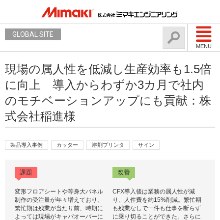
GLOBAL SITE
MENU
現場の属人性を低減し生産効率も1.5倍
に向上 導入からわずか3カ月で社内
のモチベーションアップにも貢献：株
式会社稲進様
製品導入事例
カッター
溶剤プリンタ
サイン
課題
改善
変形フロアシートや等身大パネル
CFX導入後は業務の属人性が減
制作の受注量が年々増えており、
り、人件費を約15%削減。繁忙期
繁忙期は残業が当たり前、時期に
も残業なしで一件も仕事を断らず
よっては現場がキャパオーバーに
に乗り切ることができた。さらに