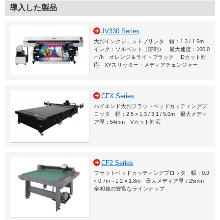
導入した製品
JV330 Series
大判インクジェットプリンタ 幅：1.3 / 1.6m
インク：ソルベント（溶剤） 最大速度：100.0
㎡/h オレンジ＆ライトブラック IDカット対
応 XYスリッター・メディアチェンジャー
CFX Series
ハイエンド大判フラットベッドカッティングプ
ロッタ 幅：2.5 × 1.3 / 3.1 / 5.0m 最大メディ
ア厚：54mm Vカット対応
CF2 Series
フラットベッドカッティングプロッタ 幅：0.9
× 0.7m～1.2 × 1.8m 最大メディア厚：25mm
全40種の豊富なラインナップ