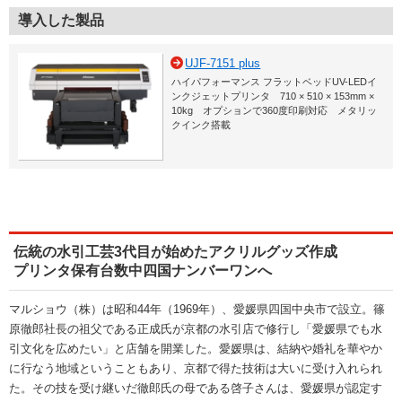
導入した製品
UJF-7151 plus
ハイパフォーマンス フラットベッドUV-LEDイ
ンクジェットプリンタ 710 × 510 × 153mm ×
10kg オプションで360度印刷対応 メタリッ
クインク搭載
伝統の水引工芸3代目が始めたアクリルグッズ作成
プリンタ保有台数中四国ナンバーワンへ
マルショウ（株）は昭和44年（1969年）、愛媛県四国中央市で設立。篠
原徹郎社長の祖父である正成氏が京都の水引店で修行し「愛媛県でも水
引文化を広めたい」と店舗を開業した。愛媛県は、結納や婚礼を華やか
に行なう地域ということもあり、京都で得た技術は大いに受け入れられ
た。その技を受け継いだ徹郎氏の母である啓子さんは、愛媛県が認定す