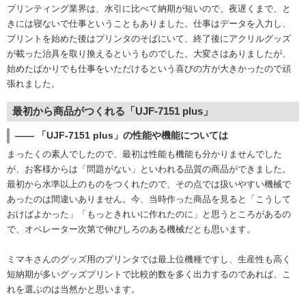
プリンティング業界は、水引に比べて納期が短いので、夜遅くまで、と
きには寝ないで仕事ということもありました。仕事はデータを入力し、
プリントを始めた後はプリンタのそばにいて、終了後にアクリルグッズ
が載った治具を取り換えるというものでした。大変さはありましたが、
始めたばかりでも仕事をいただけるという喜びの方が大きかったので頑
張れました。
最初から商品がつくれる「UJF-7151 plus」
―― 「UJF-7151 plus」の性能や機能については
まったくの素人でしたので、最初は性能も機能も分かりませんでした
が、お客様からは「問題がない」といわれる品質の商品ができました。
最初から水準以上のものをつくれたので、その点では扱いやすい機械で
あったのは間違いありません。今、当時作った商品を見ると「こうして
おけばよかった」「もっときれいに作れたのに」と思うところがあるの
で、オペレーター次第で伸びしろのある機械だとも思います。
ミマキさんのグッズ用のプリンタでは最上位機種ですし、生産性も高く
短納期が多いグッズプリントで比較的数を多く出力するのであれば、こ
れを選ぶのは当然かと思います。