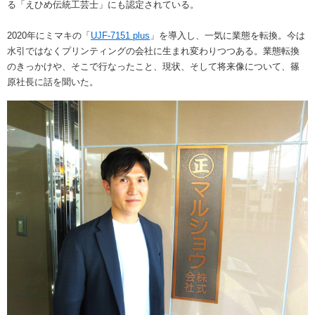
る「えひめ伝統工芸士」にも認定されている。
2020年にミマキの「
UJF-7151 plus
」を導入し、一気に業態を転換。今は
水引ではなくプリンティングの会社に生まれ変わりつつある。業態転換
のきっかけや、そこで行なったこと、現状、そして将来像について、篠
原社長に話を聞いた。