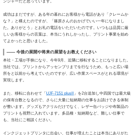
ンジャーだと思っています。
成功はまだですが、ある年の暮れにお客様から電話があり「クレームか
な？」と構えたのですが、「篠原さんのおかげでいい一年になりまし
た。ありがとう」とお礼の電話をいただいたのです。いつもは品質に厳
しいお客様からの言葉は、本当にうれしかったし、プリント事業を始め
てよかったと思いました。
―― 今後の展開や将来の展望をお教えください
本社・工場が手狭になり、今年9月、近隣に移転することになりました。
当社では、プリントからアッセンブリまでを行なうため、もっと広い場
所をと以前から考えていたのですが、広い作業スペースがとれる環境が
実現します。
また、移転に合わせて「
UJF-7151 plusII
」を2台追加し中四国では最大級
の保有台数となるので、さらに大量に短納期の仕事をお請けできる体制
が整います。グッズもアクリルだけでなく、レザー缶バッジや布製品の
プリントも視野に入れています。多品種・短納期など、難しい仕事で
も、当社にご相談ください。
インクジェットプリンタに出会い、仕事が増えたことは本当にありがた