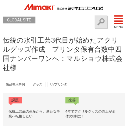
GLOBAL SITE
MENU
伝統の水引工芸3代目が始めたアクリ
ルグッズ作成 プリンタ保有台数中四
国ナンバーワンへ：マルショウ株式会
社様
製品導入事例
グッズ
UVプリンタ
課題
改善
伝統工芸品の生産から、新たな事
4年でアクリルグッズの売上が全
業へ転換したい
体の8割に！