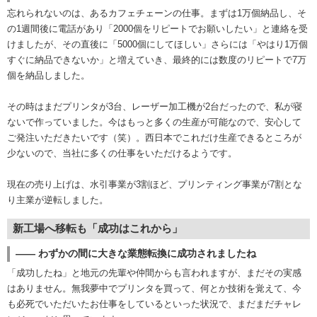
忘れられないのは、あるカフェチェーンの仕事。まずは1万個納品し、そ
の1週間後に電話があり「2000個をリピートでお願いしたい」と連絡を受
けましたが、その直後に「5000個にしてほしい」さらには「やはり1万個
すぐに納品できないか」と増えていき、最終的には数度のリピートで7万
個を納品しました。
その時はまだプリンタが3台、レーザー加工機が2台だったので、私が寝
ないで作っていました。今はもっと多くの生産が可能なので、安心して
ご発注いただきたいです（笑）。西日本でこれだけ生産できるところが
少ないので、当社に多くの仕事をいただけるようです。
現在の売り上げは、水引事業が3割ほど、プリンティング事業が7割とな
り主業が逆転しました。
新工場へ移転も「成功はこれから」
―― わずかの間に大きな業態転換に成功されましたね
「成功したね」と地元の先輩や仲間からも言われますが、まだその実感
はありません。無我夢中でプリンタを買って、何とか技術を覚えて、今
も必死でいただいたお仕事をしているといった状況で、まだまだチャレ