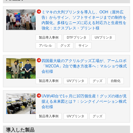
ミマキの大判プリンタを導入し、OOH（屋外広
告）からサイン、ソフトサイネージまでの制作を
内製化。多様なニーズに応える対応力と生産性を
強化：エクスプレス・プリント様
製品導入事例
DTFプリンタ
UVプリンタ
アパレル
グッズ
サイン
四国最大級のアクリルグッズ工場が、アームロボ
「M2COA」2台で働き方改革へ：マルショウ株式
会社様
製品導入事例
UVプリンタ
グッズ
自動化
UV約40台で1ヶ月に10万個生産！グッズの雄が見
据える未来図とは？：シンクイノベーション株式
会社様
製品導入事例
UVプリンタ
グッズ
導入した製品