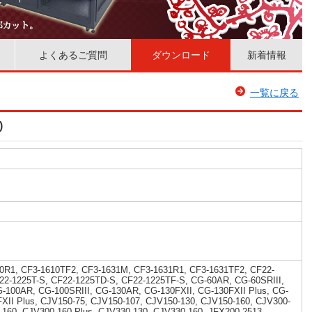
よくあるご質問
ダウンロード
新着情報
一覧に戻る
)
0R1, CF3-1610TF2, CF3-1631M, CF3-1631R1, CF3-1631TF2, CF22-
22-1225T-S, CF22-1225TD-S, CF22-1225TF-S, CG-60AR, CG-60SRIII,
G-100AR, CG-100SRIII, CG-130AR, CG-130FXII, CG-130FXII Plus, CG-
FXII Plus, CJV150-75, CJV150-107, CJV150-130, CJV150-160, CJV300-
-160, CJV300-160 Plus, CJV330-130, CJV330-160, JFX200-2513,