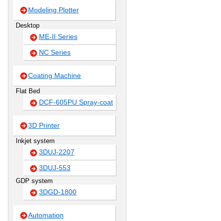
Modeling Plotter
Desktop
ME-II Series
NC Series
Coating Machine
Flat Bed
DCF-605PU Spray-coat
3D Printer
Inkjet system
3DUJ-2207
3DUJ-553
GDP system
3DGD-1800
Automation