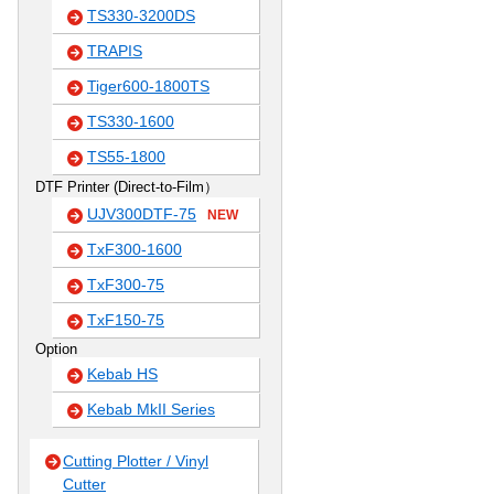
TS330-3200DS
TRAPIS
Tiger600-1800TS
TS330-1600
TS55-1800
DTF Printer (Direct-to-Film）
UJV300DTF-75
NEW
TxF300-1600
TxF300-75
TxF150-75
Option
Kebab HS
Kebab MkII Series
Cutting Plotter / Vinyl
Cutter