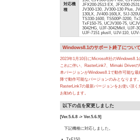
対応機
JFX200-2513 EX, JFX200-2531,
JV300-130, JV300-130 Plus, JV
種
130LX, JV400-160LX, SIJ-320
TS330-1600, TS500P-3200, Tx
TxF150-75, UCJV300-75, UCJV
3042HG, UJF-3042MkII, UJF-30
UJF-7151 plusII, UJV-110, UJ
Windows8.1のサポート終了につい
2023年1月10日にMicrosoft社のWindo
これに伴い、RasterLink7、Mimaki Dr
本バージョンがWindows8.1で動作可能な
降で動作可能なバージョンのみとなります
RasterLink7の最新バージョンをお使い頂くた
お勧めします。
以下の点を変更しました
[Ver.5.6.8 -> Ver.5.6.9]
下記機種に対応しました。
TxF150