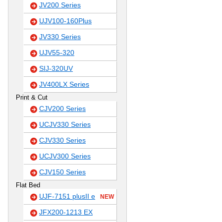
JV200 Series
UJV100-160Plus
JV330 Series
UJV55-320
SIJ-320UV
JV400LX Series
Print & Cut
CJV200 Series
UCJV330 Series
CJV330 Series
UCJV300 Series
CJV150 Series
Flat Bed
UJF-7151 plusII e
NEW
JFX200-1213 EX