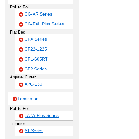
Roll to Roll
CG-AR Series
CG-FXII Plus Series
Flat Bed
CFX Series
CF22-1225
CFL-605RT
CF2 Series
Apparel Cutter
APC-130
Laminator
Roll to Roll
LA-W Plus Series
Trimmer
AT Series