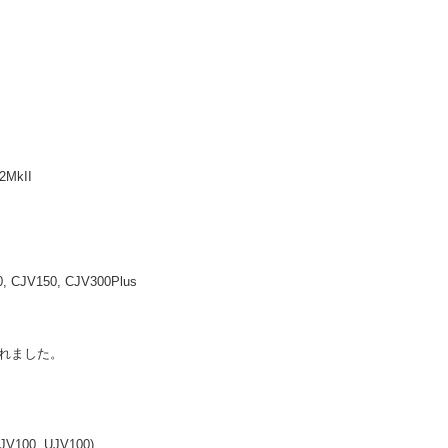
MkII
CJV150, CJV300Plus
れました。
00, UJV100)