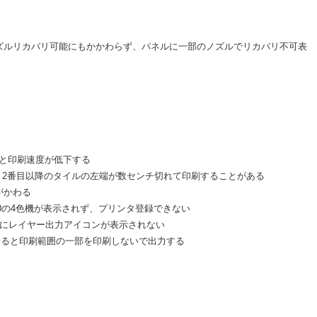
ズルリカバリ可能にもかかわらず、パネルに一部のノズルでリカバリ不可表
と印刷速度が低下する
と、2番目以降のタイルの左端が数センチ切れて印刷することがある
果がかわる
120の4色機が表示されず、プリンタ登録できない
像にレイヤー出力アイコンが表示されない
合わせると印刷範囲の一部を印刷しないで出力する