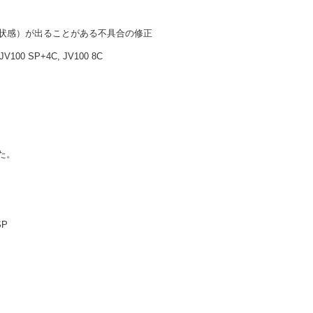
粒状感）が出ることがある不具合の修正
100 SP+4C, JV100 8C
た。
SP
。