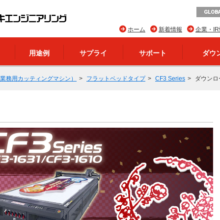
GLOBA
ホーム
新着情報
企業・I
用途例
サプライ
サポート
ダウ
業務用カッティングマシン）
フラットベッドタイプ
CF3 Series
ダウンロ