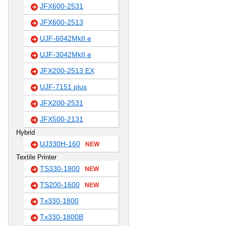
JFX600-2531
JFX600-2513
UJF-6042MkII e
UJF-3042MkII e
JFX200-2513 EX
UJF-7151 plus
JFX200-2531
JFX500-2131
Hybrid
UJ330H-160
NEW
Textile Printer
TS330-1800
NEW
TS200-1600
NEW
Tx330-1800
Tx330-1800B