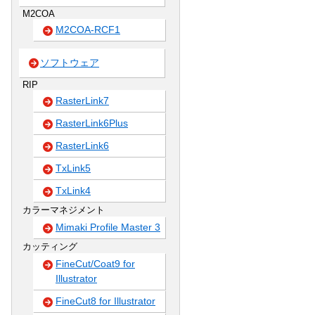
M2COA
M2COA-RCF1
ソフトウェア
RIP
RasterLink7
RasterLink6Plus
RasterLink6
TxLink5
TxLink4
カラーマネジメント
Mimaki Profile Master 3
カッティング
FineCut/Coat9 for
Illustrator
FineCut8 for Illustrator