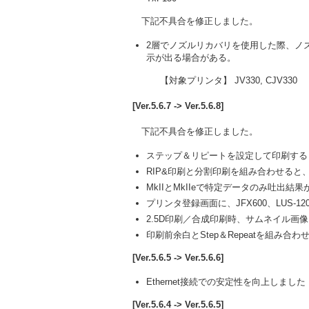
下記不具合を修正しました。
2層でノズルリカバリを使用した際、ノ
示が出る場合がある。
【対象プリンタ】 JV330, CJV330
[Ver.5.6.7 -> Ver.5.6.8]
下記不具合を修正しました。
ステップ＆リピートを設定して印刷する
RIP&印刷と分割印刷を組み合わせる
MkIIとMkIIeで特定データのみ吐出結
プリンタ登録画面に、JFX600、LUS-
2.5D印刷／合成印刷時、サムネイル画
印刷前余白とStep＆Repeatを組み
[Ver.5.6.5 -> Ver.5.6.6]
Ethernet接続での安定性を向上しました
[Ver.5.6.4 -> Ver.5.6.5]