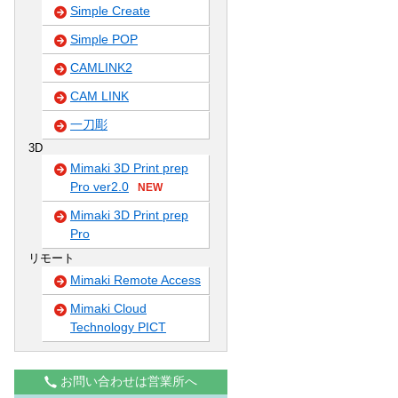
Simple Create
Simple POP
CAMLINK2
CAM LINK
一刀彫
3D
Mimaki 3D Print prep
Pro ver2.0
NEW
Mimaki 3D Print prep
Pro
リモート
Mimaki Remote Access
Mimaki Cloud
Technology PICT
お問い合わせは営業所へ