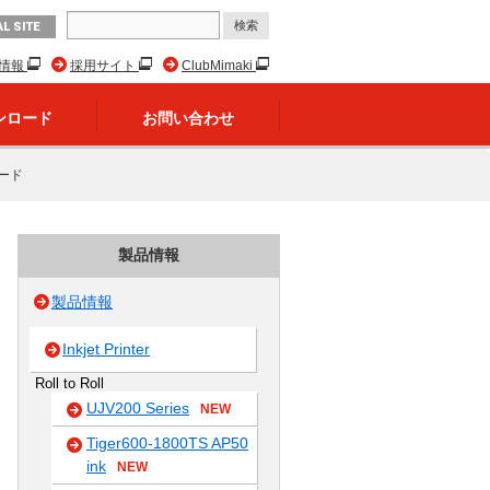
L SITE
R情報
採用サイト
ClubMimaki
ンロード
お問い合わせ
ード
製品情報
製品情報
Inkjet Printer
Roll to Roll
UJV200 Series
NEW
Tiger600-1800TS AP50
ink
NEW