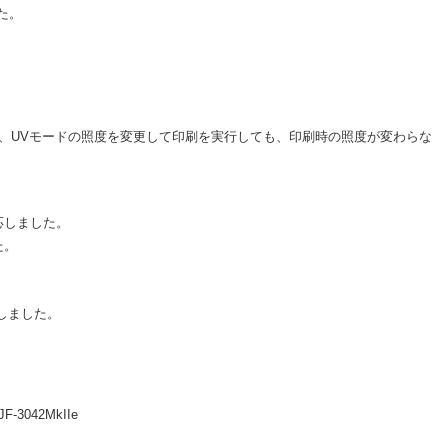
た。
、UVモードの照度を変更して印刷を実行しても、印刷時の照度が変わらな
応しました。
た。
対応しました。
F-3042MkIIe