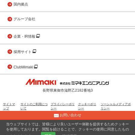
国内拠点
グループ会社
企業・IR情報
採用サイト
ClubMimaki
長野県東御市滋野乙2182番地3
サイトマ
サイトのご利用につ
プライバシーポリ
クッキーポリ
ソーシャルメディアポ
ップ
いて
シー
シー
リシー
お問い合わせ
当ウェブサイトでは、皆様により良いユーザー体験を提供するためクッキー
© 2001 MIMAKI ENGINEERING CO., LTD.
を使用しております。閲覧を続けることで、クッキーの使用に同意したもの