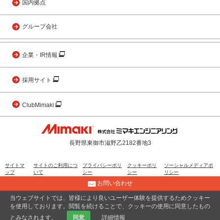
国内拠点
グループ会社
企業・IR情報
採用サイト
ClubMimaki
長野県東御市滋野乙2182番地3
サイトマ
サイトのご利用につ
プライバシーポリ
クッキーポリ
ソーシャルメディアポ
ップ
いて
シー
シー
リシー
お問い合わせ
当ウェブサイトでは、皆様により良いユーザー体験を提供するためクッキー
© 2001 MIMAKI ENGINEERING CO., LTD.
を使用しております。閲覧を続けることで、クッキーの使用に同意したもの
とみなされます。
同意
詳細情報