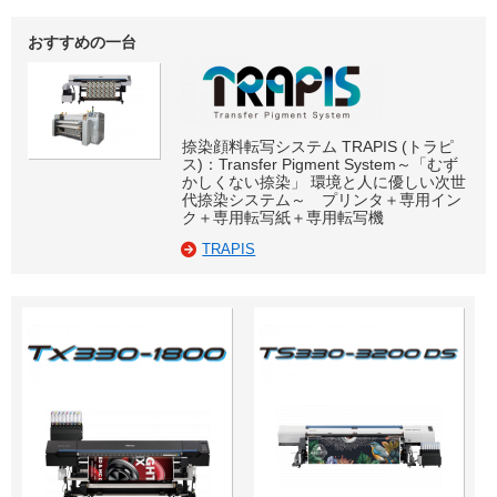
おすすめの一台
捺染顔料転写システム TRAPIS (トラピ
ス)：Transfer Pigment System～「むず
かしくない捺染」 環境と人に優しい次世
代捺染システム～ プリンタ＋専用イン
ク＋専用転写紙＋専用転写機
TRAPIS