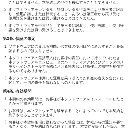
ことはできません。本契約上の地位を移転することもできません。
本ソフトウェアをレンタル、疑似レンタル行為等により第三者に譲渡
し、使用許諾しまたは転売すること、あるいは第三者から譲り受け、
使用許諾を受けまたは買い受けることはできません。
本ソフトウェアを中古品として第三者に譲渡し、使用許諾し、使用許
諾を受けまたは買い受けることはできません。
第3条. 保証の限定
ソフトウェアに含まれる機能がお客様の使用目的に適合することを保
証するものではありません。
本ソフトウェアの選択導入はお客様の責任において行っていただき、
本ソフトウェアをコンピュータのハードディスクおよびプロッタのメ
モリへインストールする際における損害および操作上の損害を補償す
るものではありません。
本ソフトウェアを使用した運用結果（収入また利益の逸失を含む）に
関して、一切の責任を負わないものとします。
第4条. 有効期間
本契約の有効期間は、お客様が本ソフトウェアをインストールしたと
きから開始されます。
お客様は、本ソフトウェアを破棄することによっていつでも本契約を
終了させることができます。
お客様が本契約条項に従わなかった場合には、弊社からの通知を要す
ることなく、本契約は直ちに終了します。 本契約が終了した場合、本