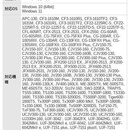
Windows 10 (64bit)
対応OS
Windows 11
APC-130, CF3-1610M, CF3-1610R1, CF3-1610TF2, CF3-
1631M, CF3-1631R1, CF3-1631TF2, CF22-1225RC-S, CF22-
1225RT-S, CF22-1225T-S, CF22-1225TD-S, CF22-1225TF-S,
CFL-605RT, CFX-2513, CFX-2531, CFX-2550, CG-60AR,
CG-60SRIII, CG-75FXII, CG-75FXII Plus, CG-100AR, CG-
100SRIII, CG-130AR, CG-130FXII, CG-130FXII Plus, CG-
130SRIII, CG-160FXII, CG-160FXII Plus, CJV150-75,
CJV150-107, CJV150-130, CJV150-160, CJV200-75,
CJV200-130, CJV200-160, CJV200-160B, CJV300-130,
CJV300-130 Plus, CJV300-160, CJV300-160 Plus, CJV330-
130, CJV330-160, JFX200-1213 EX, JFX200-2513, JFX200-
2513 EX, JFX200-2531, JFX500-2131, JFX600-2513,
JFX600-2531, JV100-160, JV150-130, JV150-160, JV200-
130, JV200-160, JV200-160B, JV300-130, JV300-130 Plus,
対応機
JV300-160, JV300-160 Plus, JV300-190, JV330-130, JV330-
種
160, JV400-130LX, JV400-160LX, ME-300STII, ME-500STII,
ME-650STII, SIJ-320UV, SUJV-160, SWJ-320EA, TRAPIS,
TS55-1800, TS100-1600, TS200-1600, TS300P-1800, TS330-
1600, TS330-1800, TS330-3200DS, TS500P-3200, Tiger600-
1800TS, Tx300P-1800, Tx300P-1800 MkII, Tx300P-1800B,
Tx330-1800, Tx330-1800B, Tx500P-3200DS, TxF150-75,
TxF300-75, TxF300-1600, UCJV300-75, UCJV300-107,
UCJV300-130, UCJV300-160, UCJV330-130, UCJV330-160,
UJ330H-160, UJF-3042 , UJF-3042FX, UJF-3042HG, UJF-
3042MkII, UJF-3042MkII e, UJF-6042, UJF-6042MkII, UJF-
6042MkII e, UJF-7151 plus, UJF-7151 plusII, UJF-7151