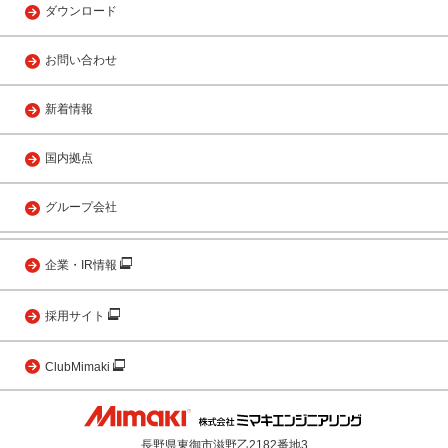
ダウンロード
お問い合わせ
新着情報
国内拠点
グループ会社
企業・IR情報
採用サイト
ClubMimaki
長野県東御市滋野乙2182番地3