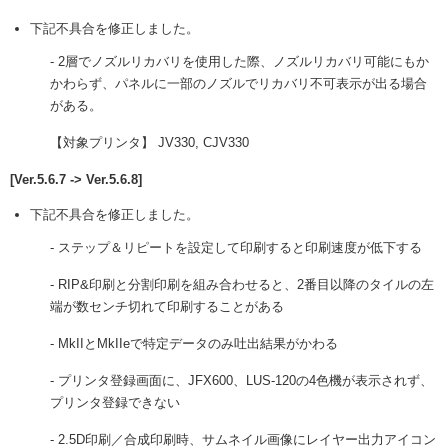
下記不具合を修正しました。
- 2層でノズルリカバリを使用した際、ノズルリカバリ可能にもか
かわらず、パネルに一部のノズルでリカバリ不可表示が出る場合
がある。
【対象プリンタ】 JV330, CJV330
[Ver.5.6.7 -> Ver.5.6.8]
下記不具合を修正しました。
- ステップ＆リピートを設定して印刷すると印刷速度が低下する
- RIP&印刷と分割印刷を組み合わせると、2番目以降のタイルの左
端が数センチ切れて印刷することがある
- MkIIとMkIIeで特定データのみ吐出結果がかわる
- プリンタ登録画面に、JFX600、LUS-120の4色機が表示されず、
プリンタ登録できない
- 2.5D印刷／合成印刷時、サムネイル画像にレイヤー出力アイコン