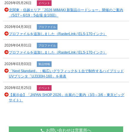
2026年05月26日
イベント
北関東・信越エリア「2026 MIMAKI 新製品ロードショー」開催のご案内
（5/27～6/19：5会場 全10回）
2026年04月30日
プロファイル
プロファイルを追加しました（RasterLink / ELS-170インク）
2026年04月01日
プロファイル
プロファイルを追加しました（RasterLink / ELS-170インク）
2026年03月03日
製品情報
「Next Standard」：幅広いグラフィックを１台で制作するハイブリッド
UVプリンタ「UJ330H-160」を発表
2026年02月25日
イベント
【展示会】「JAPAN SHOP 2026」出展のご案内（3/3～3/6：東京ビッグ
サイト）
お問い合わせは営業所へ