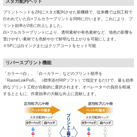
スタガ配列ヘッド
プリントヘッドを2列にスタガ配列させた新機構で、従来機では別工程で
行われていた白×フルカラープリントを同時に行います。これにより、プ
リント効率が2倍に向上しました。
白×フルカラープリントにより、透明素材や有色素材など、地色の影響を
受けやすい素材でも色鮮やかで鮮明な仕上がりを可能にします。
※SPには白インクまたはクリアコートをセット可能
リバースプリント機能
「カラー⇒白」、「白⇒カラー」などのプリント順序を
「RasterLinkPro5」 （標準添付RIPソフト）で指定するだけで、最も効率
的なプリント工程が自動的に選択されます。オペレーターの負担を軽減
するとともに、作業効率の大幅な向上に貢献します。