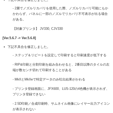
- 2層でノズルリカバリを使用した際、ノズルリカバリ可能にもか
かわらず、パネルに一部のノズルでリカバリ不可表示が出る場合
がある。
【対象プリンタ】 JV330, CJV330
[Ver.5.6.7 -> Ver.5.6.8]
下記不具合を修正しました。
- ステップ＆リピートを設定して印刷すると印刷速度が低下する
- RIP&印刷と分割印刷を組み合わせると、2番目以降のタイルの左
端が数センチ切れて印刷することがある
- MkIIとMkIIeで特定データのみ吐出結果がかわる
- プリンタ登録画面に、JFX600、LUS-120の4色機が表示されず、
プリンタ登録できない
- 2.5D印刷／合成印刷時、サムネイル画像にレイヤー出力アイコン
が表示されない