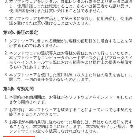
本ソフトウェアをレンタル、疑似レンタル行為等により第三者に譲渡
し、使用許諾しまたは転売すること、あるいは第三者から譲り受け、
使用許諾を受けまたは買い受けることはできません。
本ソフトウェアを中古品として第三者に譲渡し、使用許諾し、使用許
諾を受けまたは買い受けることはできません。
第3条. 保証の限定
ソフトウェアに含まれる機能がお客様の使用目的に適合することを保
証するものではありません。
本ソフトウェアの選択導入はお客様の責任において行っていただき、
本ソフトウェアをコンピュータのハードディスクおよびプロッタのメ
モリへインストールする際における損害および操作上の損害を補償す
るものではありません。
本ソフトウェアを使用した運用結果（収入また利益の逸失を含む）に
関して、一切の責任を負わないものとします。
第4条. 有効期間
本契約の有効期間は、お客様が本ソフトウェアをインストールしたと
きから開始されます。
お客様は、本ソフトウェアを破棄することによっていつでも本契約を
終了させることができます。
お客様が本契約条項に従わなかった場合には、弊社からの通知を要す
ることなく、本契約は直ちに終了します。 本契約が終了した場合、本
ソフトウェアの全てを破棄しなければなりません。