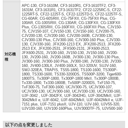
APC-130, CF3-1610M, CF3-1610R1, CF3-1610TF2, CF3-
1631M, CF3-1631R1, CF3-1631TF2, CF22-1225RC-S, CF22-
1225RT-S, CF22-1225T-S, CF22-1225TD-S, CF22-1225TF-S,
CG-60AR, CG-60SRIII, CG-75FXII, CG-75FXII Plus, CG-
100AR, CG-100SRIII, CG-130AR, CG-130FXII, CG-130FXII
Plus, CG-130SRIII, CG-160FXII, CG-160FXII Plus, CJV150-
75, CJV150-107, CJV150-130, CJV150-160, CJV200-75,
CJV200-130, CJV200-160, CJV200-160B, CJV300-130,
CJV300-130 Plus, CJV300-160, CJV300-160 Plus, CJV330-
130, CJV330-160, JFX200-1213 EX, JFX200-2513, JFX200-
2513 EX, JFX200-2531, JFX500-2131, JFX600-2513,
JFX600-2531, JV100-160, JV150-130, JV150-160, JV200-
対応機
130, JV200-160, JV200-160B, JV300-130, JV300-130 Plus,
種
JV300-160, JV300-160 Plus, JV300-190, JV330-130, JV330-
160, JV400-130LX, JV400-160LX, SIJ-320UV, SUJV-160,
SWJ-320EA, TRAPIS, TS55-1800, TS100-1600, TS300P-
1800, TS330-1600, TS330-3200DS, TS500P-3200, Tiger600-
1800TS, Tx300P-1800, Tx300P-1800 MkII, Tx300P-1800B,
Tx330-1800, Tx330-1800B, Tx500P-3200DS, TxF150-75,
TxF300-75, TxF300-1600, UCJV300-75, UCJV300-107,
UCJV300-130, UCJV300-160, UCJV330-130, UCJV330-160,
UJF-3042 , UJF-3042FX, UJF-3042HG, UJF-3042MkII, UJF-
3042MkII e, UJF-6042, UJF-6042MkII, UJF-6042MkII e, UJF-
7151 plus, UJF-7151 plusII, UJV-110, UJV-160, UJV55-320,
UJV100-160, UJV100-160Plus, UJV300DTF-75, UJV500-160
以下の点を変更しました